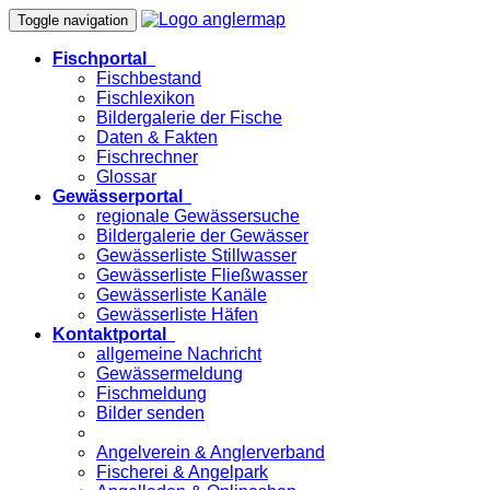
Toggle navigation
Fischportal
Fischbestand
Fischlexikon
Bildergalerie der Fische
Daten & Fakten
Fischrechner
Glossar
Gewässerportal
regionale Gewässersuche
Bildergalerie der Gewässer
Gewässerliste Stillwasser
Gewässerliste Fließwasser
Gewässerliste Kanäle
Gewässerliste Häfen
Kontaktportal
allgemeine Nachricht
Gewässermeldung
Fischmeldung
Bilder senden
Angelverein & Anglerverband
Fischerei & Angelpark