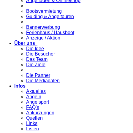
Angelladen & Onlineshop
Bootsvermietung
Guiding & Angeltouren
Bannerwerbung
Ferienhaus / Hausboot
Anzeige / Aktion
Über uns
Die Idee
Die Besucher
Das Team
Die Ziele
Die Partner
Die Mediadaten
Infos
Aktuelles
Angeln
Angelsport
FAQ’s
Abkürzungen
Quellen
Links
Listen