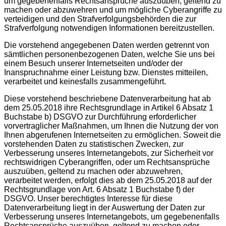
um gegebenenfalls Rechtsansprüche auszuüben, geltend zu
machen oder abzuwehren und um mögliche Cyberangriffe zu
verteidigen und den Strafverfolgungsbehörden die zur
Strafverfolgung notwendigen Informationen bereitzustellen.
Die vorstehend angegebenen Daten werden getrennt von
sämtlichen personenbezogenen Daten, welche Sie uns bei
einem Besuch unserer Internetseiten und/oder der
Inanspruchnahme einer Leistung bzw. Dienstes mitteilen,
verarbeitet und keinesfalls zusammengeführt.
Diese vorstehend beschriebene Datenverarbeitung hat ab
dem 25.05.2018 ihre Rechtsgrundlage in Artikel 6 Absatz 1
Buchstabe b) DSGVO zur Durchführung erforderlicher
vorvertraglicher Maßnahmen, um Ihnen die Nutzung der von
Ihnen abgerufenen Internetseiten zu ermöglichen. Soweit die
vorstehenden Daten zu statistischen Zwecken, zur
Verbesserung unseres Internetangebots, zur Sicherheit vor
rechtswidrigen Cyberangriffen, oder um Rechtsansprüche
auszuüben, geltend zu machen oder abzuwehren,
verarbeitet werden, erfolgt dies ab dem 25.05.2018 auf der
Rechtsgrundlage von Art. 6 Absatz 1 Buchstabe f) der
DSGVO. Unser berechtigtes Interesse für diese
Datenverarbeitung liegt in der Auswertung der Daten zur
Verbesserung unseres Internetangebots, um gegebenenfalls
Rechtsansprüche auszuüben, geltend zu machen oder