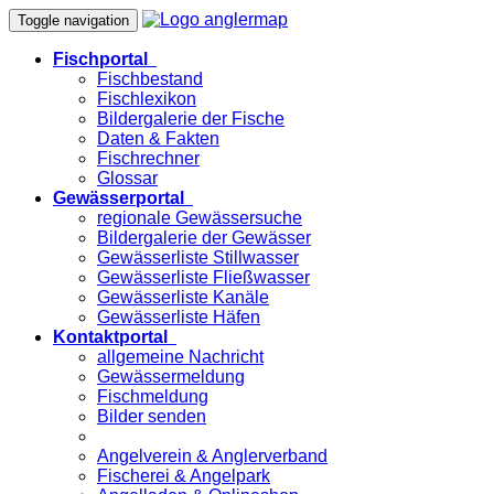
Toggle navigation
Fischportal
Fischbestand
Fischlexikon
Bildergalerie der Fische
Daten & Fakten
Fischrechner
Glossar
Gewässerportal
regionale Gewässersuche
Bildergalerie der Gewässer
Gewässerliste Stillwasser
Gewässerliste Fließwasser
Gewässerliste Kanäle
Gewässerliste Häfen
Kontaktportal
allgemeine Nachricht
Gewässermeldung
Fischmeldung
Bilder senden
Angelverein & Anglerverband
Fischerei & Angelpark