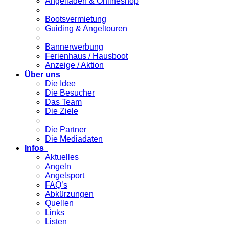
Angelladen & Onlineshop
Bootsvermietung
Guiding & Angeltouren
Bannerwerbung
Ferienhaus / Hausboot
Anzeige / Aktion
Über uns
Die Idee
Die Besucher
Das Team
Die Ziele
Die Partner
Die Mediadaten
Infos
Aktuelles
Angeln
Angelsport
FAQ’s
Abkürzungen
Quellen
Links
Listen