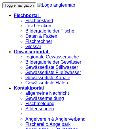
Toggle navigation
Fischportal
Fischbestand
Fischlexikon
Bildergalerie der Fische
Daten & Fakten
Fischrechner
Glossar
Gewässerportal
regionale Gewässersuche
Bildergalerie der Gewässer
Gewässerliste Stillwasser
Gewässerliste Fließwasser
Gewässerliste Kanäle
Gewässerliste Häfen
Kontaktportal
allgemeine Nachricht
Gewässermeldung
Fischmeldung
Bilder senden
Angelverein & Anglerverband
Fischerei & Angelpark