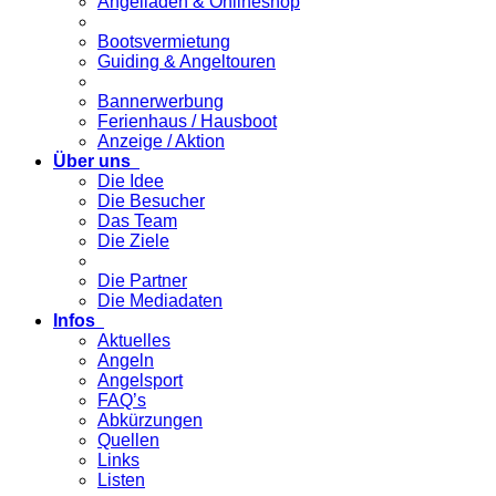
Angelladen & Onlineshop
Bootsvermietung
Guiding & Angeltouren
Bannerwerbung
Ferienhaus / Hausboot
Anzeige / Aktion
Über uns
Die Idee
Die Besucher
Das Team
Die Ziele
Die Partner
Die Mediadaten
Infos
Aktuelles
Angeln
Angelsport
FAQ’s
Abkürzungen
Quellen
Links
Listen