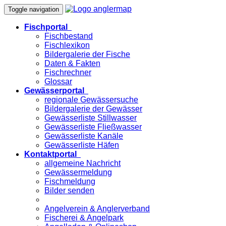
Toggle navigation
Fischportal
Fischbestand
Fischlexikon
Bildergalerie der Fische
Daten & Fakten
Fischrechner
Glossar
Gewässerportal
regionale Gewässersuche
Bildergalerie der Gewässer
Gewässerliste Stillwasser
Gewässerliste Fließwasser
Gewässerliste Kanäle
Gewässerliste Häfen
Kontaktportal
allgemeine Nachricht
Gewässermeldung
Fischmeldung
Bilder senden
Angelverein & Anglerverband
Fischerei & Angelpark