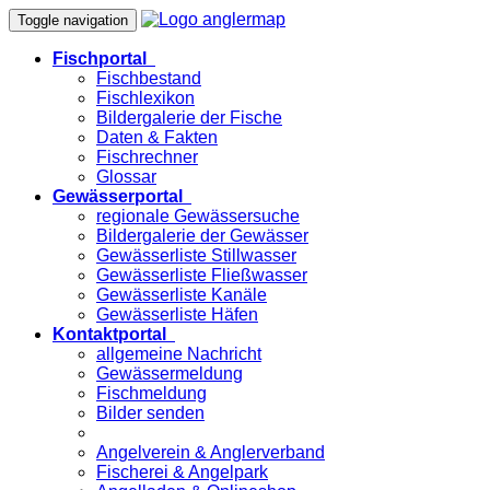
Toggle navigation
Fischportal
Fischbestand
Fischlexikon
Bildergalerie der Fische
Daten & Fakten
Fischrechner
Glossar
Gewässerportal
regionale Gewässersuche
Bildergalerie der Gewässer
Gewässerliste Stillwasser
Gewässerliste Fließwasser
Gewässerliste Kanäle
Gewässerliste Häfen
Kontaktportal
allgemeine Nachricht
Gewässermeldung
Fischmeldung
Bilder senden
Angelverein & Anglerverband
Fischerei & Angelpark