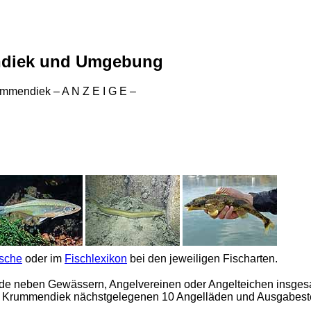
ndiek und Umgebung
mmendiek – A N Z E I G E –
ische
oder im
Fischlexikon
bei den jeweiligen Fischarten.
de
neben Gewässern, Angelvereinen oder Angelteichen insgesa
von Krummendiek nächstgelegenen 10 Angelläden und Ausgabestell