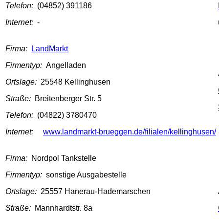
Telefon:
(04852) 391186
Internet:
-
Firma:
LandMarkt
Firmentyp:
Angelladen
Ortslage:
25548 Kellinghusen
Straße:
Breitenberger Str. 5
Telefon:
(04822) 3780470
Internet:
www.landmarkt-brueggen.de/filialen/kellinghusen/
Firma:
Nordpol Tankstelle
Firmentyp:
sonstige Ausgabestelle
Ortslage:
25557 Hanerau-Hademarschen
Straße:
Mannhardtstr. 8a