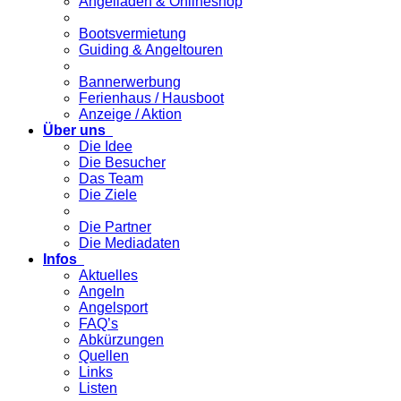
Angelladen & Onlineshop
Bootsvermietung
Guiding & Angeltouren
Bannerwerbung
Ferienhaus / Hausboot
Anzeige / Aktion
Über uns
Die Idee
Die Besucher
Das Team
Die Ziele
Die Partner
Die Mediadaten
Infos
Aktuelles
Angeln
Angelsport
FAQ’s
Abkürzungen
Quellen
Links
Listen