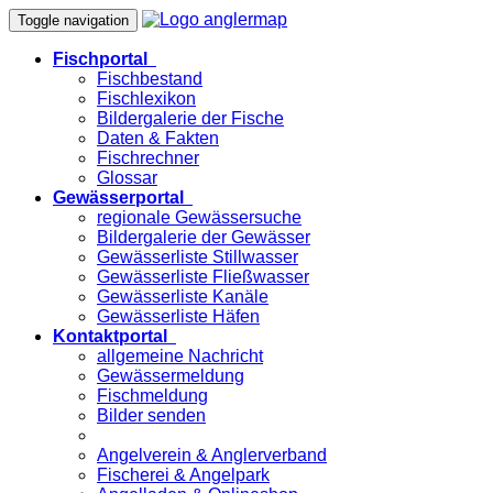
Toggle navigation
Fischportal
Fischbestand
Fischlexikon
Bildergalerie der Fische
Daten & Fakten
Fischrechner
Glossar
Gewässerportal
regionale Gewässersuche
Bildergalerie der Gewässer
Gewässerliste Stillwasser
Gewässerliste Fließwasser
Gewässerliste Kanäle
Gewässerliste Häfen
Kontaktportal
allgemeine Nachricht
Gewässermeldung
Fischmeldung
Bilder senden
Angelverein & Anglerverband
Fischerei & Angelpark