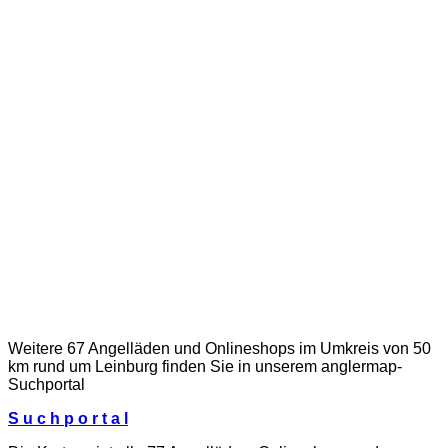
Weitere 67 Angelläden und Onlineshops im Umkreis von 50
km rund um Leinburg finden Sie in unserem
anglermap
-
Suchportal
S u c h p o r t a l