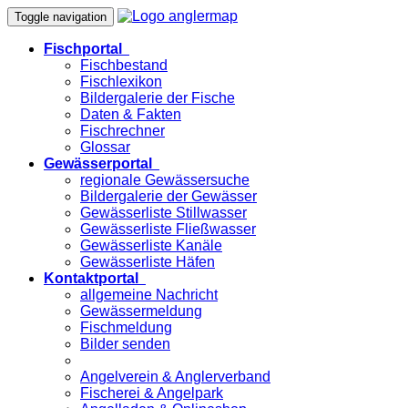
Toggle navigation
Fischportal
Fischbestand
Fischlexikon
Bildergalerie der Fische
Daten & Fakten
Fischrechner
Glossar
Gewässerportal
regionale Gewässersuche
Bildergalerie der Gewässer
Gewässerliste Stillwasser
Gewässerliste Fließwasser
Gewässerliste Kanäle
Gewässerliste Häfen
Kontaktportal
allgemeine Nachricht
Gewässermeldung
Fischmeldung
Bilder senden
Angelverein & Anglerverband
Fischerei & Angelpark