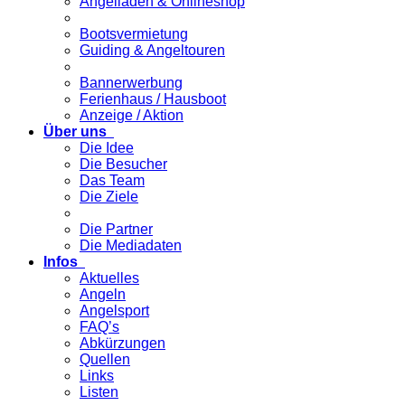
Angelladen & Onlineshop
Bootsvermietung
Guiding & Angeltouren
Bannerwerbung
Ferienhaus / Hausboot
Anzeige / Aktion
Über uns
Die Idee
Die Besucher
Das Team
Die Ziele
Die Partner
Die Mediadaten
Infos
Aktuelles
Angeln
Angelsport
FAQ’s
Abkürzungen
Quellen
Links
Listen