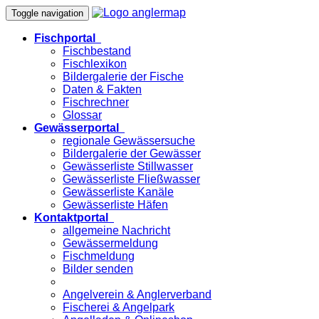
Toggle navigation
Fischportal
Fischbestand
Fischlexikon
Bildergalerie der Fische
Daten & Fakten
Fischrechner
Glossar
Gewässerportal
regionale Gewässersuche
Bildergalerie der Gewässer
Gewässerliste Stillwasser
Gewässerliste Fließwasser
Gewässerliste Kanäle
Gewässerliste Häfen
Kontaktportal
allgemeine Nachricht
Gewässermeldung
Fischmeldung
Bilder senden
Angelverein & Anglerverband
Fischerei & Angelpark