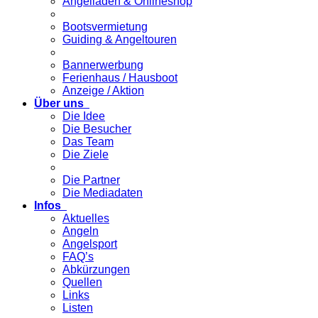
Angelladen & Onlineshop
Bootsvermietung
Guiding & Angeltouren
Bannerwerbung
Ferienhaus / Hausboot
Anzeige / Aktion
Über uns
Die Idee
Die Besucher
Das Team
Die Ziele
Die Partner
Die Mediadaten
Infos
Aktuelles
Angeln
Angelsport
FAQ’s
Abkürzungen
Quellen
Links
Listen