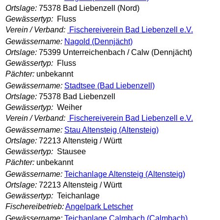
Ortslage:
75378 Bad Liebenzell (Nord)
Gewässertyp:
Fluss
Verein / Verband:
Fischereiverein Bad Liebenzell e.V.
Gewässername:
Nagold (Dennjächt)
Ortslage:
75399 Unterreichenbach / Calw (Dennjächt)
Gewässertyp:
Fluss
Pächter:
unbekannt
Gewässername:
Stadtsee (Bad Liebenzell)
Ortslage:
75378 Bad Liebenzell
Gewässertyp:
Weiher
Verein / Verband:
Fischereiverein Bad Liebenzell e.V.
Gewässername:
Stau Altensteig (Altensteig)
Ortslage:
72213 Altensteig / Württ
Gewässertyp:
Stausee
Pächter:
unbekannt
Gewässername:
Teichanlage Altensteig (Altensteig)
Ortslage:
72213 Altensteig / Württ
Gewässertyp:
Teichanlage
Fischereibetrieb:
Angelpark Letscher
Gewässername:
Teichanlage Calmbach (Calmbach)