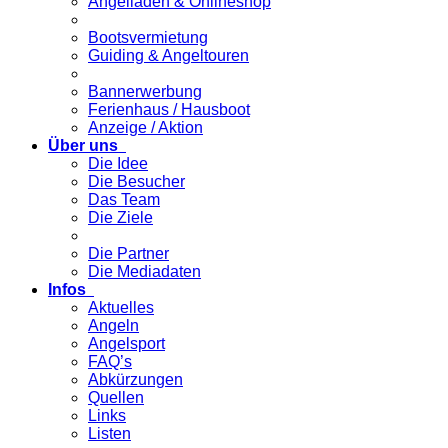
Angelladen & Onlineshop
Bootsvermietung
Guiding & Angeltouren
Bannerwerbung
Ferienhaus / Hausboot
Anzeige / Aktion
Über uns
Die Idee
Die Besucher
Das Team
Die Ziele
Die Partner
Die Mediadaten
Infos
Aktuelles
Angeln
Angelsport
FAQ’s
Abkürzungen
Quellen
Links
Listen