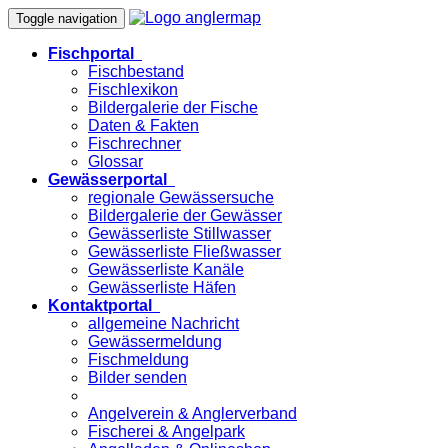
Toggle navigation
Fischportal
Fischbestand
Fischlexikon
Bildergalerie der Fische
Daten & Fakten
Fischrechner
Glossar
Gewässerportal
regionale Gewässersuche
Bildergalerie der Gewässer
Gewässerliste Stillwasser
Gewässerliste Fließwasser
Gewässerliste Kanäle
Gewässerliste Häfen
Kontaktportal
allgemeine Nachricht
Gewässermeldung
Fischmeldung
Bilder senden
Angelverein & Anglerverband
Fischerei & Angelpark