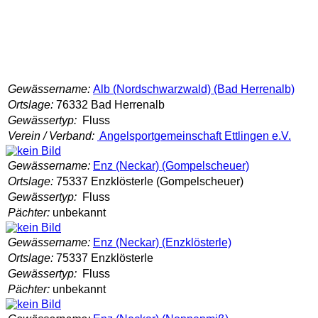
Gewässername:
Alb (Nordschwarzwald) (Bad Herrenalb)
Ortslage:
76332 Bad Herrenalb
Gewässertyp:
Fluss
Verein / Verband:
Angelsportgemeinschaft Ettlingen e.V.
Gewässername:
Enz (Neckar) (Gompelscheuer)
Ortslage:
75337 Enzklösterle (Gompelscheuer)
Gewässertyp:
Fluss
Pächter:
unbekannt
Gewässername:
Enz (Neckar) (Enzklösterle)
Ortslage:
75337 Enzklösterle
Gewässertyp:
Fluss
Pächter:
unbekannt