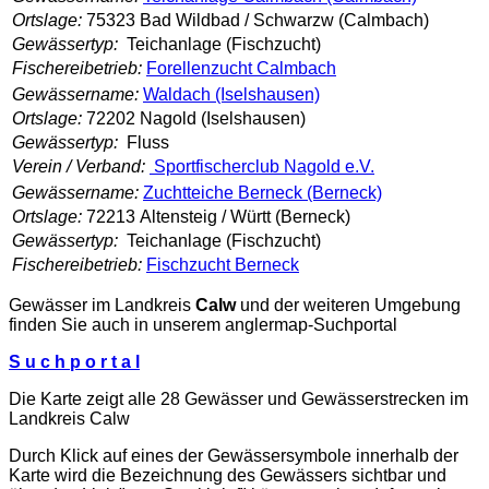
Ortslage:
75323 Bad Wildbad / Schwarzw (Calmbach)
Gewässertyp:
Teichanlage (Fischzucht)
Fischereibetrieb:
Forellenzucht Calmbach
Gewässername:
Waldach (Iselshausen)
Ortslage:
72202 Nagold (Iselshausen)
Gewässertyp:
Fluss
Verein / Verband:
Sportfischerclub Nagold e.V.
Gewässername:
Zuchtteiche Berneck (Berneck)
Ortslage:
72213 Altensteig / Württ (Berneck)
Gewässertyp:
Teichanlage (Fischzucht)
Fischereibetrieb:
Fischzucht Berneck
Gewässer im Landkreis
Calw
und der weiteren Umgebung
finden Sie auch in unserem
anglermap
-Suchportal
S u c h p o r t a l
Die Karte zeigt alle 28 Gewässer und Gewässerstrecken im
Landkreis Calw
Durch Klick auf eines der Gewässersymbole innerhalb der
Karte wird die Bezeichnung des Gewässers sichtbar und