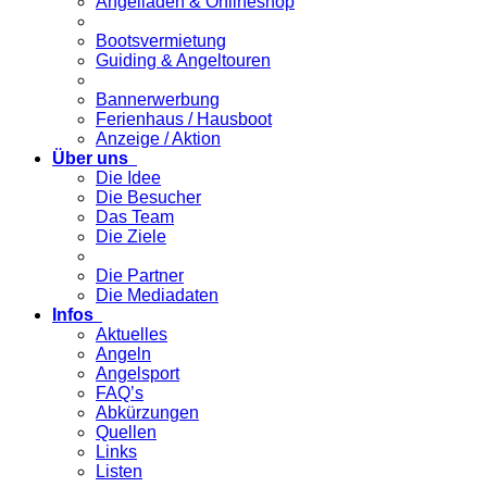
Angelladen & Onlineshop
Bootsvermietung
Guiding & Angeltouren
Bannerwerbung
Ferienhaus / Hausboot
Anzeige / Aktion
Über uns
Die Idee
Die Besucher
Das Team
Die Ziele
Die Partner
Die Mediadaten
Infos
Aktuelles
Angeln
Angelsport
FAQ’s
Abkürzungen
Quellen
Links
Listen