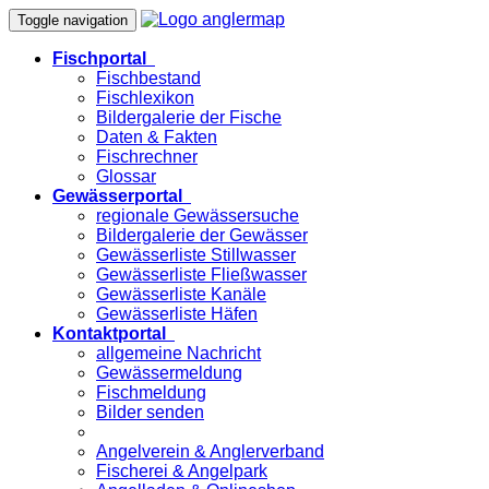
Toggle navigation
Fischportal
Fischbestand
Fischlexikon
Bildergalerie der Fische
Daten & Fakten
Fischrechner
Glossar
Gewässerportal
regionale Gewässersuche
Bildergalerie der Gewässer
Gewässerliste Stillwasser
Gewässerliste Fließwasser
Gewässerliste Kanäle
Gewässerliste Häfen
Kontaktportal
allgemeine Nachricht
Gewässermeldung
Fischmeldung
Bilder senden
Angelverein & Anglerverband
Fischerei & Angelpark