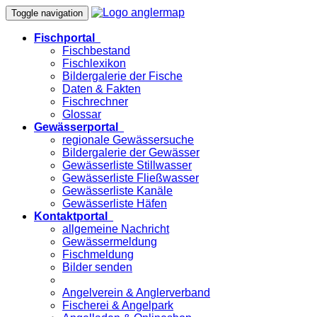
Toggle navigation
Fischportal
Fischbestand
Fischlexikon
Bildergalerie der Fische
Daten & Fakten
Fischrechner
Glossar
Gewässerportal
regionale Gewässersuche
Bildergalerie der Gewässer
Gewässerliste Stillwasser
Gewässerliste Fließwasser
Gewässerliste Kanäle
Gewässerliste Häfen
Kontaktportal
allgemeine Nachricht
Gewässermeldung
Fischmeldung
Bilder senden
Angelverein & Anglerverband
Fischerei & Angelpark