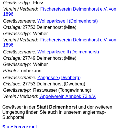
Gewässertyp:
Fluss
Verein / Verband:
Fischereiverein Delmenhorst e.V. von
1896
Gewässername:
Wolleparksee I (Delmenhorst)
Ortslage:
27753 Delmenhorst (Mitte)
Gewässertyp:
Weiher
Verein / Verband:
Fischereiverein Delmenhorst e.V. von
1896
Gewässername:
Wolleparksee II (Delmenhorst)
Ortslage:
27749 Delmenhorst (Mitte)
Gewässertyp:
Weiher
Pächter:
unbekannt
Gewässername:
Zangesee (Dwoberg)
Ortslage:
27753 Delmenhorst (Dwoberg)
Gewässertyp:
Restwasser (Tongewinnung)
Verein / Verband:
Angelverein Ahnbek 73 e.V.
Gewässer in der
Stadt Delmenhorst
und der weiteren
Umgebung finden Sie auch in unserem
anglermap
-
Suchportal
S u c h p o r t a l