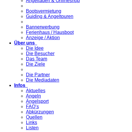
Angelladen & Onlineshop
Bootsvermietung
Guiding & Angeltouren
Bannerwerbung
Ferienhaus / Hausboot
Anzeige / Aktion
Über uns
Die Idee
Die Besucher
Das Team
Die Ziele
Die Partner
Die Mediadaten
Infos
Aktuelles
Angeln
Angelsport
FAQ’s
Abkürzungen
Quellen
Links
Listen