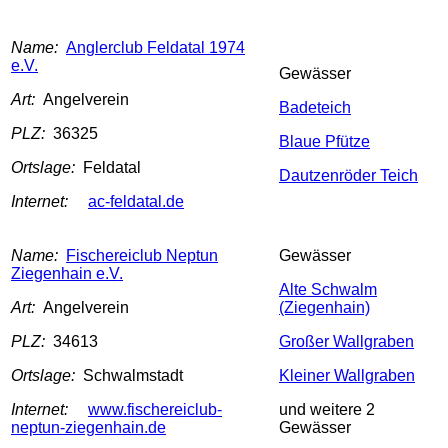
Name:
Anglerclub Feldatal 1974
e.V.
Gewässer
Art:
Angelverein
Badeteich
PLZ:
36325
Blaue Pfütze
Ortslage:
Feldatal
Dautzenröder Teich
Internet:
ac-feldatal.de
Name:
Fischereiclub Neptun
Gewässer
Ziegenhain e.V.
Alte Schwalm
Art:
Angelverein
(Ziegenhain)
PLZ:
34613
Großer Wallgraben
Ortslage:
Schwalmstadt
Kleiner Wallgraben
Internet:
www.fischereiclub-
und weitere 2
neptun-ziegenhain.de
Gewässer