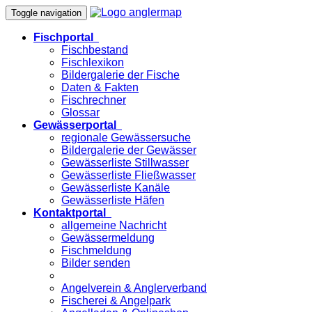
Toggle navigation
Fischportal
Fischbestand
Fischlexikon
Bildergalerie der Fische
Daten & Fakten
Fischrechner
Glossar
Gewässerportal
regionale Gewässersuche
Bildergalerie der Gewässer
Gewässerliste Stillwasser
Gewässerliste Fließwasser
Gewässerliste Kanäle
Gewässerliste Häfen
Kontaktportal
allgemeine Nachricht
Gewässermeldung
Fischmeldung
Bilder senden
Angelverein & Anglerverband
Fischerei & Angelpark