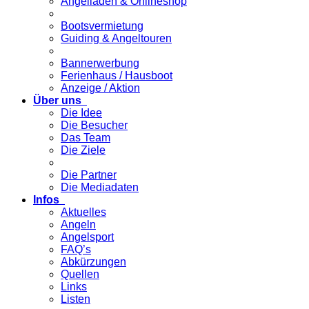
Angelladen & Onlineshop
Bootsvermietung
Guiding & Angeltouren
Bannerwerbung
Ferienhaus / Hausboot
Anzeige / Aktion
Über uns
Die Idee
Die Besucher
Das Team
Die Ziele
Die Partner
Die Mediadaten
Infos
Aktuelles
Angeln
Angelsport
FAQ’s
Abkürzungen
Quellen
Links
Listen