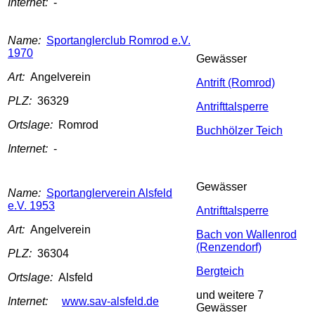
Internet:
-
Name:
Sportanglerclub Romrod e.V.
1970
Gewässer
Art:
Angelverein
Antrift (Romrod)
PLZ:
36329
Antrifttalsperre
Ortslage:
Romrod
Buchhölzer Teich
Internet:
-
Gewässer
Name:
Sportanglerverein Alsfeld
e.V. 1953
Antrifttalsperre
Art:
Angelverein
Bach von Wallenrod
(Renzendorf)
PLZ:
36304
Bergteich
Ortslage:
Alsfeld
und weitere 7
Internet:
www.sav-alsfeld.de
Gewässer