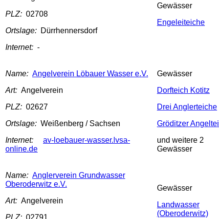
Gewässer
PLZ:
02708
Engeleiteiche
Ortslage:
Dürrhennersdorf
Internet:
-
Name:
Angelverein Löbauer Wasser e.V.
Gewässer
Art:
Angelverein
Dorfteich Kotitz
PLZ:
02627
Drei Anglerteiche
Ortslage:
Weißenberg / Sachsen
Gröditzer Angelte
Internet:
av-loebauer-wasser.lvsa-
und weitere 2
online.de
Gewässer
Name:
Anglerverein Grundwasser
Oberoderwitz e.V.
Gewässer
Art:
Angelverein
Landwasser
(Oberoderwitz)
PLZ:
02791