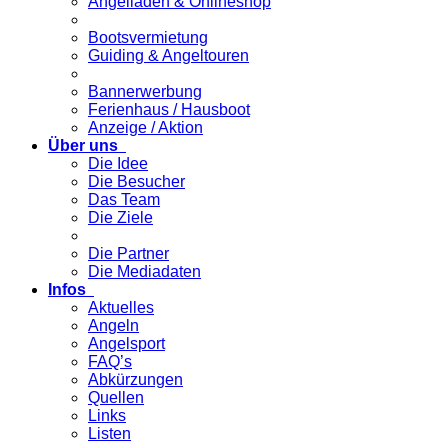
Angelladen & Onlineshop
Bootsvermietung
Guiding & Angeltouren
Bannerwerbung
Ferienhaus / Hausboot
Anzeige / Aktion
Über uns
Die Idee
Die Besucher
Das Team
Die Ziele
Die Partner
Die Mediadaten
Infos
Aktuelles
Angeln
Angelsport
FAQ’s
Abkürzungen
Quellen
Links
Listen