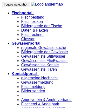
Toggle navigation
Fischportal
Fischbestand
Fischlexikon
Bildergalerie der Fische
Daten & Fakten
Fischrechner
Glossar
Gewässerportal
regionale Gewässersuche
Bildergalerie der Gewässer
Gewässerliste Stillwasser
Gewässerliste Fließwasser
Gewässerliste Kanäle
Gewässerliste Häfen
Kontaktportal
allgemeine Nachricht
Gewässermeldung
Fischmeldung
Bilder senden
Angelverein & Anglerverband
Fischerei & Angelpark