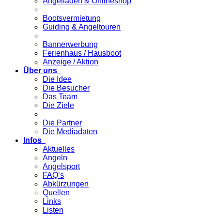
Angelladen & Onlineshop
Bootsvermietung
Guiding & Angeltouren
Bannerwerbung
Ferienhaus / Hausboot
Anzeige / Aktion
Über uns
Die Idee
Die Besucher
Das Team
Die Ziele
Die Partner
Die Mediadaten
Infos
Aktuelles
Angeln
Angelsport
FAQ’s
Abkürzungen
Quellen
Links
Listen