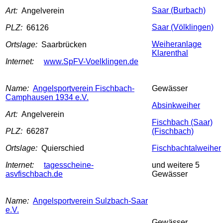
Saar (Burbach)
Art:
Angelverein
Saar (Völklingen)
PLZ:
66126
Weiheranlage
Ortslage:
Saarbrücken
Klarenthal
Internet:
www.SpFV-Voelklingen.de
Name:
Angelsportverein Fischbach-
Gewässer
Camphausen 1934 e.V.
Absinkweiher
Art:
Angelverein
Fischbach (Saar)
PLZ:
66287
(Fischbach)
Ortslage:
Quierschied
Fischbachtalweiher
Internet:
tagesscheine-
und weitere 5
asvfischbach.de
Gewässer
Name:
Angelsportverein Sulzbach-Saar
e.V.
Gewässer