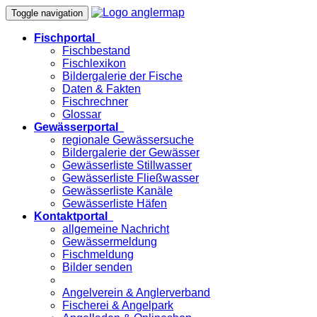
Toggle navigation
Fischportal
Fischbestand
Fischlexikon
Bildergalerie der Fische
Daten & Fakten
Fischrechner
Glossar
Gewässerportal
regionale Gewässersuche
Bildergalerie der Gewässer
Gewässerliste Stillwasser
Gewässerliste Fließwasser
Gewässerliste Kanäle
Gewässerliste Häfen
Kontaktportal
allgemeine Nachricht
Gewässermeldung
Fischmeldung
Bilder senden
Angelverein & Anglerverband
Fischerei & Angelpark