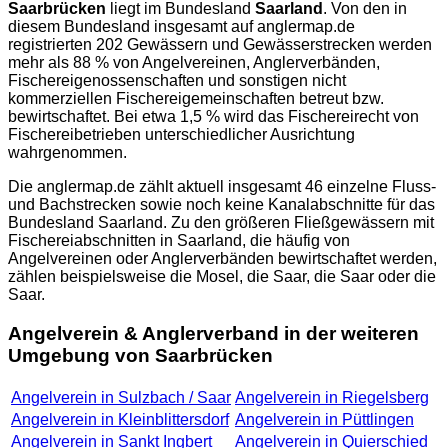
Saarbrücken
liegt im Bundesland
Saarland
. Von den in
diesem Bundesland insgesamt auf
anglermap.de
registrierten 202 Gewässern und Gewässerstrecken werden
mehr als 88 % von Angelvereinen, Anglerverbänden,
Fischereigenossenschaften und sonstigen nicht
kommerziellen Fischereigemeinschaften betreut bzw.
bewirtschaftet. Bei etwa 1,5 % wird das Fischereirecht von
Fischereibetrieben unterschiedlicher Ausrichtung
wahrgenommen.
Die
anglermap.de
zählt aktuell insgesamt 46 einzelne Fluss-
und Bachstrecken sowie noch keine Kanalabschnitte für das
Bundesland Saarland. Zu den größeren Fließgewässern mit
Fischereiabschnitten in Saarland, die häufig von
Angelvereinen oder Anglerverbänden bewirtschaftet werden,
zählen beispielsweise die Mosel, die Saar, die Saar oder die
Saar.
Angelverein & Anglerverband in der weiteren
Umgebung von Saarbrücken
Angelverein in Sulzbach / Saar
Angelverein in Riegelsberg
Angelverein in Kleinblittersdorf
Angelverein in Püttlingen
Angelverein in Sankt Ingbert
Angelverein in Quierschied