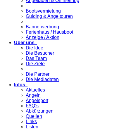
Angelladen & Onlineshop
Bootsvermietung
Guiding & Angeltouren
Bannerwerbung
Ferienhaus / Hausboot
Anzeige / Aktion
Über uns
Die Idee
Die Besucher
Das Team
Die Ziele
Die Partner
Die Mediadaten
Infos
Aktuelles
Angeln
Angelsport
FAQ’s
Abkürzungen
Quellen
Links
Listen