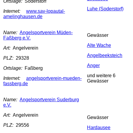
Ortslage:
Soderstorf
Luhe (Soderstorf)
Internet:
www.sav-lopautal-
amelinghausen.de
Name:
Angelsportverein Müden-
Gewässer
Faßberg e.V.
Alte Wache
Art:
Angelverein
Angelbeeksteich
PLZ:
29328
Anger
Ortslage:
Faßberg
und weitere 6
Internet:
angelsportverein-mueden-
Gewässer
fassberg.de
Name:
Angelsportverein Suderburg
e.V.
Art:
Angelverein
Gewässer
PLZ:
29556
Hardausee