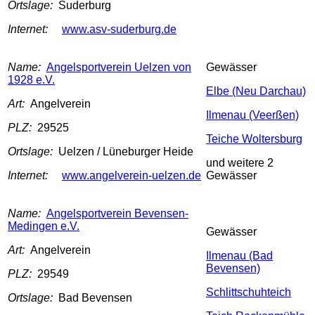
Ortslage:
Suderburg
Internet:
www.asv-suderburg.de
Name:
Angelsportverein Uelzen von
Gewässer
1928 e.V.
Elbe (Neu Darchau)
Art:
Angelverein
Ilmenau (Veerßen)
PLZ:
29525
Teiche Woltersburg
Ortslage:
Uelzen / Lüneburger Heide
und weitere 2
Internet:
www.angelverein-uelzen.de
Gewässer
Name:
Angelsportverein Bevensen-
Medingen e.V.
Gewässer
Art:
Angelverein
Ilmenau (Bad
Bevensen)
PLZ:
29549
Schlittschuhteich
Ortslage:
Bad Bevensen