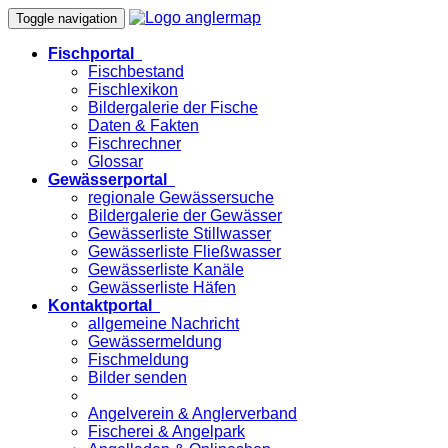
Toggle navigation
Fischportal
Fischbestand
Fischlexikon
Bildergalerie der Fische
Daten & Fakten
Fischrechner
Glossar
Gewässerportal
regionale Gewässersuche
Bildergalerie der Gewässer
Gewässerliste Stillwasser
Gewässerliste Fließwasser
Gewässerliste Kanäle
Gewässerliste Häfen
Kontaktportal
allgemeine Nachricht
Gewässermeldung
Fischmeldung
Bilder senden
Angelverein & Anglerverband
Fischerei & Angelpark