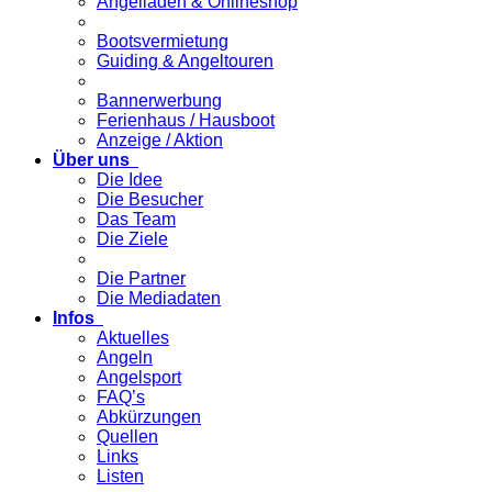
Angelladen & Onlineshop
Bootsvermietung
Guiding & Angeltouren
Bannerwerbung
Ferienhaus / Hausboot
Anzeige / Aktion
Über uns
Die Idee
Die Besucher
Das Team
Die Ziele
Die Partner
Die Mediadaten
Infos
Aktuelles
Angeln
Angelsport
FAQ’s
Abkürzungen
Quellen
Links
Listen