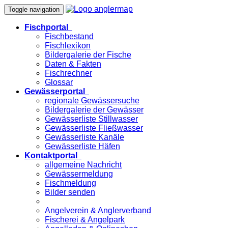
Toggle navigation
Fischportal
Fischbestand
Fischlexikon
Bildergalerie der Fische
Daten & Fakten
Fischrechner
Glossar
Gewässerportal
regionale Gewässersuche
Bildergalerie der Gewässer
Gewässerliste Stillwasser
Gewässerliste Fließwasser
Gewässerliste Kanäle
Gewässerliste Häfen
Kontaktportal
allgemeine Nachricht
Gewässermeldung
Fischmeldung
Bilder senden
Angelverein & Anglerverband
Fischerei & Angelpark