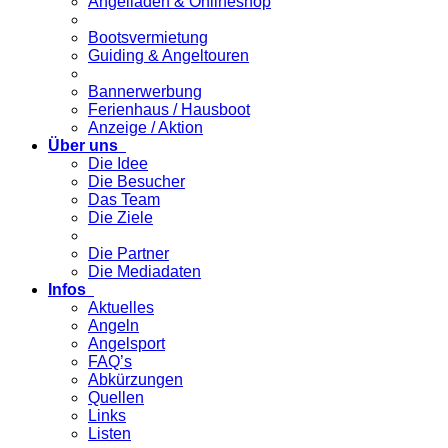
Angelladen & Onlineshop
Bootsvermietung
Guiding & Angeltouren
Bannerwerbung
Ferienhaus / Hausboot
Anzeige / Aktion
Über uns
Die Idee
Die Besucher
Das Team
Die Ziele
Die Partner
Die Mediadaten
Infos
Aktuelles
Angeln
Angelsport
FAQ’s
Abkürzungen
Quellen
Links
Listen