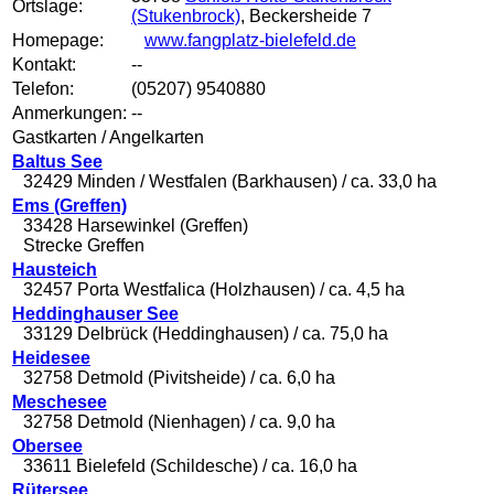
Ortslage:
(Stukenbrock)
, Beckersheide 7
Homepage:
www.fangplatz-bielefeld.de
Kontakt:
--
Telefon:
(05207) 9540880
Anmerkungen:
--
Gastkarten / Angelkarten
Baltus See
32429 Minden / Westfalen (Barkhausen) / ca. 33,0 ha
Ems (Greffen)
33428 Harsewinkel (Greffen)
Strecke Greffen
Hausteich
32457 Porta Westfalica (Holzhausen) / ca. 4,5 ha
Heddinghauser See
33129 Delbrück (Heddinghausen) / ca. 75,0 ha
Heidesee
32758 Detmold (Pivitsheide) / ca. 6,0 ha
Meschesee
32758 Detmold (Nienhagen) / ca. 9,0 ha
Obersee
33611 Bielefeld (Schildesche) / ca. 16,0 ha
Rütersee