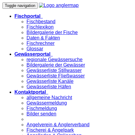
Toggle navigation
Fischportal
Fischbestand
Fischlexikon
Bildergalerie der Fische
Daten & Fakten
Fischrechner
Glossar
Gewässerportal
regionale Gewässersuche
Bildergalerie der Gewässer
Gewässerliste Stillwasser
Gewässerliste Fließwasser
Gewässerliste Kanäle
Gewässerliste Häfen
Kontaktportal
allgemeine Nachricht
Gewässermeldung
Fischmeldung
Bilder senden
Angelverein & Anglerverband
Fischerei & Angelpark