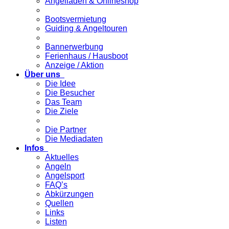
Angelladen & Onlineshop
Bootsvermietung
Guiding & Angeltouren
Bannerwerbung
Ferienhaus / Hausboot
Anzeige / Aktion
Über uns
Die Idee
Die Besucher
Das Team
Die Ziele
Die Partner
Die Mediadaten
Infos
Aktuelles
Angeln
Angelsport
FAQ’s
Abkürzungen
Quellen
Links
Listen