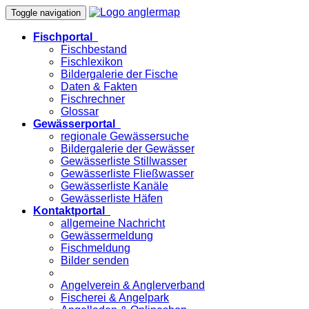
Toggle navigation
Fischportal
Fischbestand
Fischlexikon
Bildergalerie der Fische
Daten & Fakten
Fischrechner
Glossar
Gewässerportal
regionale Gewässersuche
Bildergalerie der Gewässer
Gewässerliste Stillwasser
Gewässerliste Fließwasser
Gewässerliste Kanäle
Gewässerliste Häfen
Kontaktportal
allgemeine Nachricht
Gewässermeldung
Fischmeldung
Bilder senden
Angelverein & Anglerverband
Fischerei & Angelpark