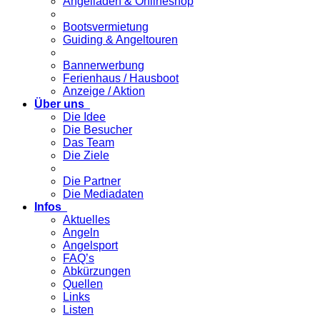
Angelladen & Onlineshop
Bootsvermietung
Guiding & Angeltouren
Bannerwerbung
Ferienhaus / Hausboot
Anzeige / Aktion
Über uns
Die Idee
Die Besucher
Das Team
Die Ziele
Die Partner
Die Mediadaten
Infos
Aktuelles
Angeln
Angelsport
FAQ’s
Abkürzungen
Quellen
Links
Listen