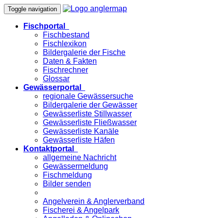
Toggle navigation
Fischportal
Fischbestand
Fischlexikon
Bildergalerie der Fische
Daten & Fakten
Fischrechner
Glossar
Gewässerportal
regionale Gewässersuche
Bildergalerie der Gewässer
Gewässerliste Stillwasser
Gewässerliste Fließwasser
Gewässerliste Kanäle
Gewässerliste Häfen
Kontaktportal
allgemeine Nachricht
Gewässermeldung
Fischmeldung
Bilder senden
Angelverein & Anglerverband
Fischerei & Angelpark