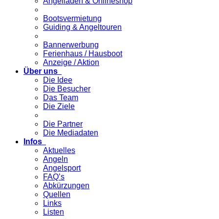
Angelladen & Onlineshop
Bootsvermietung
Guiding & Angeltouren
Bannerwerbung
Ferienhaus / Hausboot
Anzeige / Aktion
Über uns
Die Idee
Die Besucher
Das Team
Die Ziele
Die Partner
Die Mediadaten
Infos
Aktuelles
Angeln
Angelsport
FAQ’s
Abkürzungen
Quellen
Links
Listen