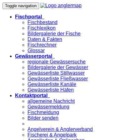
Toggle navigation
Fischportal
Fischbestand
Fischlexikon
Bildergalerie der Fische
Daten & Fakten
Fischrechner
Glossar
Gewässerportal
regionale Gewässersuche
Bildergalerie der Gewässer
Gewässerliste Stillwasser
Gewässerliste Fließwasser
Gewässerliste Kanäle
Gewässerliste Häfen
Kontaktportal
allgemeine Nachricht
Gewässermeldung
Fischmeldung
Bilder senden
Angelverein & Anglerverband
Fischerei & Angelpark