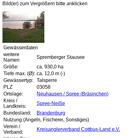
Bild(er) zum Vergrößern bitte anklicken
Gewässerdaten
weitere
Spremberger Stausee
Namen
Größe:
ca. 930,0 ha
Tiefe max. (Ø):
ca. 12,0 m (-)
Gewässertyp:
Talsperre
PLZ
03058
Ortslage:
Neuhausen / Spree (Bräsinchen)
Kreis /
Spree-Neiße
Landkreis:
Bundesland:
Brandenburg
Nutzung (Angeln, Fischerei, Sonstiges)
Verein /
Kreisanglerverband Cottbus-Land e.V.
Verband: