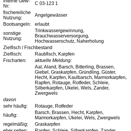
interne Gew-
C 03-123 1
Nr:
fischereiliche
Angelgewässer
Nutzung:
Bootsangeln:
erlaubt
Trinkwassergewinnung,
sonstige
Brauchwasserversorgung,
Nutzung:
Hochwasserschutz, Naherholung
Zielfisch / Fischbestand
Zielfisch:
Raubfisch, Karpfen
Fischarten:
aktuelle Meldung:
Aal, Aland, Barsch, Bitterling, Brassen,
Giebel, Graskarpfen, Gründling, Güster,
Hecht, Karpfen, Kaulbarsch, Marmorkarpfen,
Rapfen, Rotauge, Rotfeder, Schleie,
Silberkarpfen, Ukelei, Wels, Zander,
Zwergwels
davon
sehr häufig:
Rotauge, Rotfeder
Barsch, Brassen, Hecht, Karpfen,
häufig:
Marmorkarpfen, Ukelei, Wels, Zwergwels
regelmäßig:
Graskarpfen
eher selten:
Rapfen, Schleie, Silberkarpfen, Zander