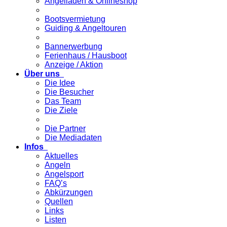
Angelladen & Onlineshop
Bootsvermietung
Guiding & Angeltouren
Bannerwerbung
Ferienhaus / Hausboot
Anzeige / Aktion
Über uns
Die Idee
Die Besucher
Das Team
Die Ziele
Die Partner
Die Mediadaten
Infos
Aktuelles
Angeln
Angelsport
FAQ’s
Abkürzungen
Quellen
Links
Listen