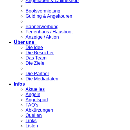
Angelladen & Onlineshop
Bootsvermietung
Guiding & Angeltouren
Bannerwerbung
Ferienhaus / Hausboot
Anzeige / Aktion
Über uns
Die Idee
Die Besucher
Das Team
Die Ziele
Die Partner
Die Mediadaten
Infos
Aktuelles
Angeln
Angelsport
FAQ’s
Abkürzungen
Quellen
Links
Listen