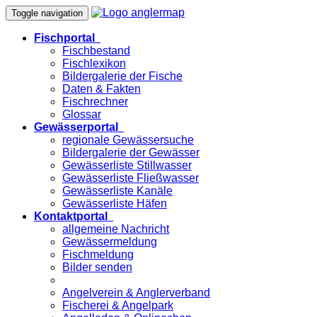
Toggle navigation
Fischportal
Fischbestand
Fischlexikon
Bildergalerie der Fische
Daten & Fakten
Fischrechner
Glossar
Gewässerportal
regionale Gewässersuche
Bildergalerie der Gewässer
Gewässerliste Stillwasser
Gewässerliste Fließwasser
Gewässerliste Kanäle
Gewässerliste Häfen
Kontaktportal
allgemeine Nachricht
Gewässermeldung
Fischmeldung
Bilder senden
Angelverein & Anglerverband
Fischerei & Angelpark