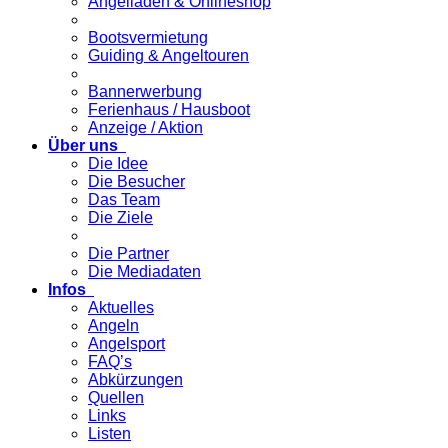
Angelladen & Onlineshop
Bootsvermietung
Guiding & Angeltouren
Bannerwerbung
Ferienhaus / Hausboot
Anzeige / Aktion
Über uns
Die Idee
Die Besucher
Das Team
Die Ziele
Die Partner
Die Mediadaten
Infos
Aktuelles
Angeln
Angelsport
FAQ’s
Abkürzungen
Quellen
Links
Listen