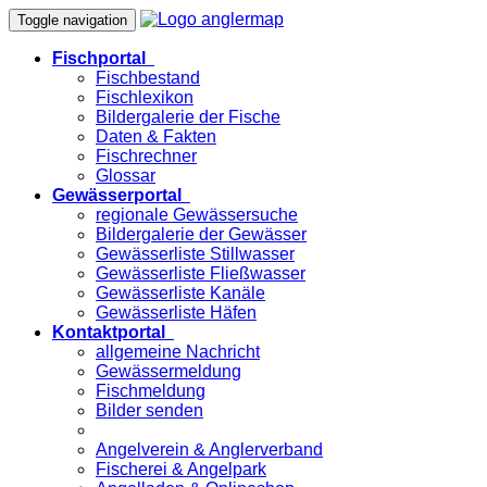
Toggle navigation
Fischportal
Fischbestand
Fischlexikon
Bildergalerie der Fische
Daten & Fakten
Fischrechner
Glossar
Gewässerportal
regionale Gewässersuche
Bildergalerie der Gewässer
Gewässerliste Stillwasser
Gewässerliste Fließwasser
Gewässerliste Kanäle
Gewässerliste Häfen
Kontaktportal
allgemeine Nachricht
Gewässermeldung
Fischmeldung
Bilder senden
Angelverein & Anglerverband
Fischerei & Angelpark