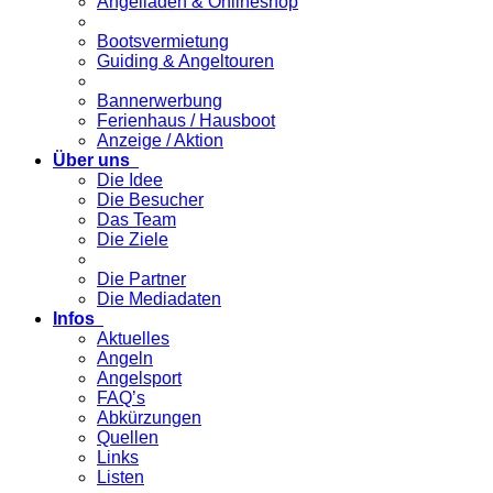
Angelladen & Onlineshop
Bootsvermietung
Guiding & Angeltouren
Bannerwerbung
Ferienhaus / Hausboot
Anzeige / Aktion
Über uns
Die Idee
Die Besucher
Das Team
Die Ziele
Die Partner
Die Mediadaten
Infos
Aktuelles
Angeln
Angelsport
FAQ’s
Abkürzungen
Quellen
Links
Listen