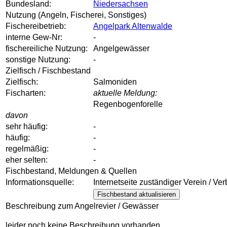
Bundesland:
Niedersachsen
Nutzung (Angeln, Fischerei, Sonstiges)
Fischereibetrieb:
Angelpark Altenwalde
interne Gew-Nr:
-
fischereiliche Nutzung:
Angelgewässer
sonstige Nutzung:
-
Zielfisch / Fischbestand
Zielfisch:
Salmoniden
Fischarten:
aktuelle Meldung:
Regenbogenforelle
davon
sehr häufig:
-
häufig:
-
regelmäßig:
-
eher selten:
-
Fischbestand, Meldungen & Quellen
Informationsquelle:
Internetseite zuständiger Verein / Ve
Fischbestand aktualisieren
Beschreibung zum Angelrevier / Gewässer
leider noch keine Beschreibung vorhanden