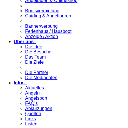
Angelladen & Onlineshop
Bootsvermietung
Guiding & Angeltouren
Bannerwerbung
Ferienhaus / Hausboot
Anzeige / Aktion
Über uns
Die Idee
Die Besucher
Das Team
Die Ziele
Die Partner
Die Mediadaten
Infos
Aktuelles
Angeln
Angelsport
FAQ’s
Abkürzungen
Quellen
Links
Listen