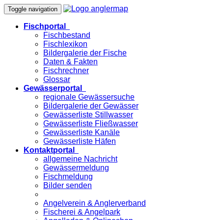
Toggle navigation
Fischportal
Fischbestand
Fischlexikon
Bildergalerie der Fische
Daten & Fakten
Fischrechner
Glossar
Gewässerportal
regionale Gewässersuche
Bildergalerie der Gewässer
Gewässerliste Stillwasser
Gewässerliste Fließwasser
Gewässerliste Kanäle
Gewässerliste Häfen
Kontaktportal
allgemeine Nachricht
Gewässermeldung
Fischmeldung
Bilder senden
Angelverein & Anglerverband
Fischerei & Angelpark