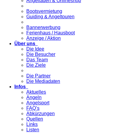
Angelladen & Onlineshop
Bootsvermietung
Guiding & Angeltouren
Bannerwerbung
Ferienhaus / Hausboot
Anzeige / Aktion
Über uns
Die Idee
Die Besucher
Das Team
Die Ziele
Die Partner
Die Mediadaten
Infos
Aktuelles
Angeln
Angelsport
FAQ’s
Abkürzungen
Quellen
Links
Listen