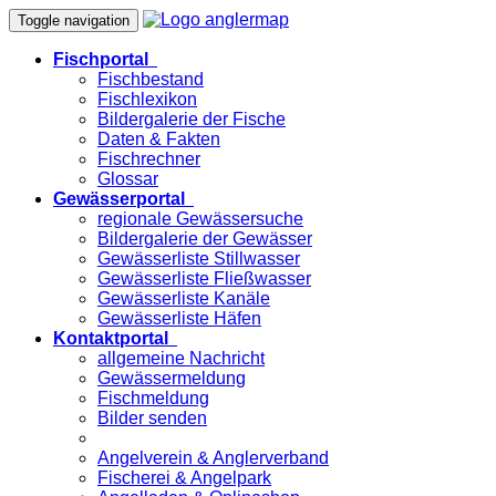
Toggle navigation
Fischportal
Fischbestand
Fischlexikon
Bildergalerie der Fische
Daten & Fakten
Fischrechner
Glossar
Gewässerportal
regionale Gewässersuche
Bildergalerie der Gewässer
Gewässerliste Stillwasser
Gewässerliste Fließwasser
Gewässerliste Kanäle
Gewässerliste Häfen
Kontaktportal
allgemeine Nachricht
Gewässermeldung
Fischmeldung
Bilder senden
Angelverein & Anglerverband
Fischerei & Angelpark