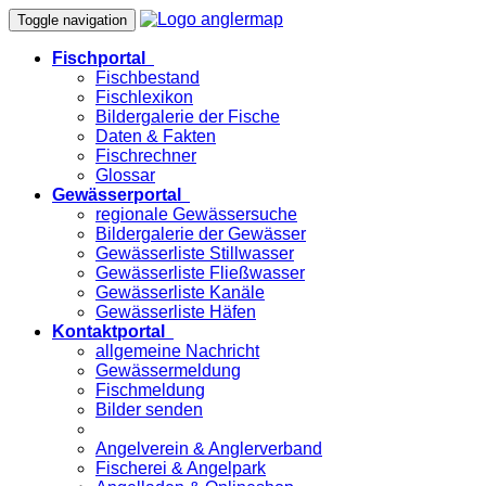
Toggle navigation
Fischportal
Fischbestand
Fischlexikon
Bildergalerie der Fische
Daten & Fakten
Fischrechner
Glossar
Gewässerportal
regionale Gewässersuche
Bildergalerie der Gewässer
Gewässerliste Stillwasser
Gewässerliste Fließwasser
Gewässerliste Kanäle
Gewässerliste Häfen
Kontaktportal
allgemeine Nachricht
Gewässermeldung
Fischmeldung
Bilder senden
Angelverein & Anglerverband
Fischerei & Angelpark