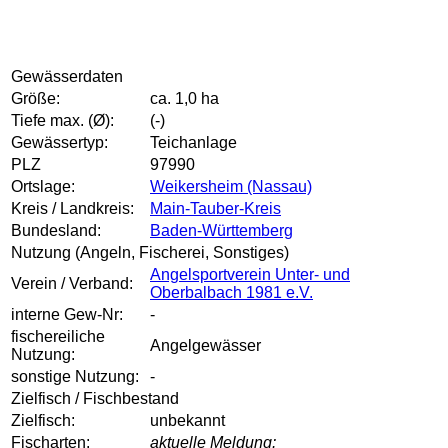
Gewässerdaten
Größe:
ca. 1,0 ha
Tiefe max. (Ø):
(-)
Gewässertyp:
Teichanlage
PLZ
97990
Ortslage:
Weikersheim (Nassau)
Kreis / Landkreis:
Main-Tauber-Kreis
Bundesland:
Baden-Württemberg
Nutzung (Angeln, Fischerei, Sonstiges)
Angelsportverein Unter- und
Verein / Verband:
Oberbalbach 1981 e.V.
interne Gew-Nr:
-
fischereiliche
Angelgewässer
Nutzung:
sonstige Nutzung:
-
Zielfisch / Fischbestand
Zielfisch:
unbekannt
Fischarten:
aktuelle Meldung: