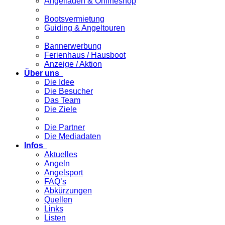
Angelladen & Onlineshop
Bootsvermietung
Guiding & Angeltouren
Bannerwerbung
Ferienhaus / Hausboot
Anzeige / Aktion
Über uns
Die Idee
Die Besucher
Das Team
Die Ziele
Die Partner
Die Mediadaten
Infos
Aktuelles
Angeln
Angelsport
FAQ’s
Abkürzungen
Quellen
Links
Listen