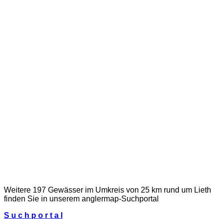
Weitere 197 Gewässer im Umkreis von 25 km rund um Lieth
finden Sie in unserem
anglermap
-Suchportal
S u c h p o r t a l