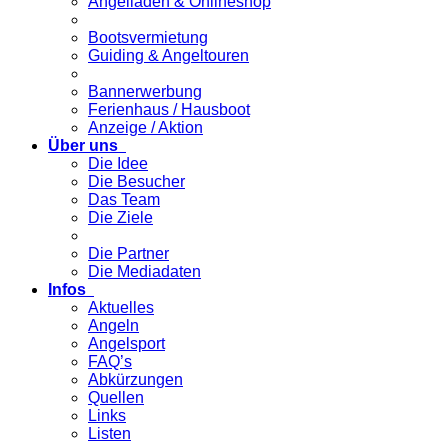
Angelladen & Onlineshop
Bootsvermietung
Guiding & Angeltouren
Bannerwerbung
Ferienhaus / Hausboot
Anzeige / Aktion
Über uns
Die Idee
Die Besucher
Das Team
Die Ziele
Die Partner
Die Mediadaten
Infos
Aktuelles
Angeln
Angelsport
FAQ’s
Abkürzungen
Quellen
Links
Listen