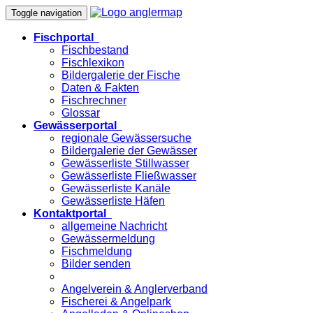
Toggle navigation
Fischportal
Fischbestand
Fischlexikon
Bildergalerie der Fische
Daten & Fakten
Fischrechner
Glossar
Gewässerportal
regionale Gewässersuche
Bildergalerie der Gewässer
Gewässerliste Stillwasser
Gewässerliste Fließwasser
Gewässerliste Kanäle
Gewässerliste Häfen
Kontaktportal
allgemeine Nachricht
Gewässermeldung
Fischmeldung
Bilder senden
Angelverein & Anglerverband
Fischerei & Angelpark