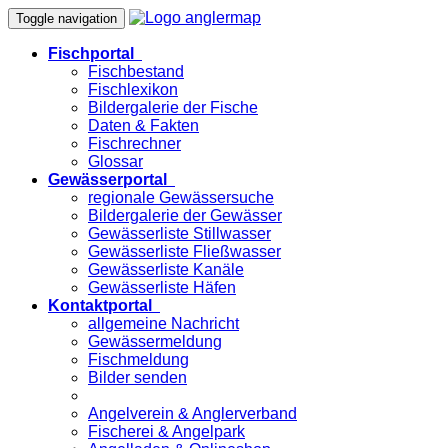
Toggle navigation
Fischportal
Fischbestand
Fischlexikon
Bildergalerie der Fische
Daten & Fakten
Fischrechner
Glossar
Gewässerportal
regionale Gewässersuche
Bildergalerie der Gewässer
Gewässerliste Stillwasser
Gewässerliste Fließwasser
Gewässerliste Kanäle
Gewässerliste Häfen
Kontaktportal
allgemeine Nachricht
Gewässermeldung
Fischmeldung
Bilder senden
Angelverein & Anglerverband
Fischerei & Angelpark