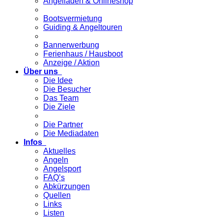
Angelladen & Onlineshop
Bootsvermietung
Guiding & Angeltouren
Bannerwerbung
Ferienhaus / Hausboot
Anzeige / Aktion
Über uns
Die Idee
Die Besucher
Das Team
Die Ziele
Die Partner
Die Mediadaten
Infos
Aktuelles
Angeln
Angelsport
FAQ’s
Abkürzungen
Quellen
Links
Listen