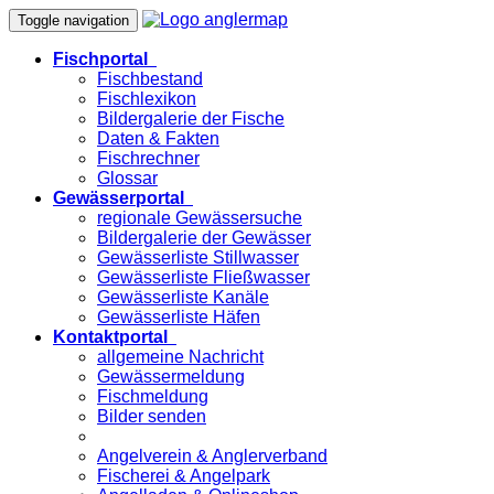
Toggle navigation
Fischportal
Fischbestand
Fischlexikon
Bildergalerie der Fische
Daten & Fakten
Fischrechner
Glossar
Gewässerportal
regionale Gewässersuche
Bildergalerie der Gewässer
Gewässerliste Stillwasser
Gewässerliste Fließwasser
Gewässerliste Kanäle
Gewässerliste Häfen
Kontaktportal
allgemeine Nachricht
Gewässermeldung
Fischmeldung
Bilder senden
Angelverein & Anglerverband
Fischerei & Angelpark