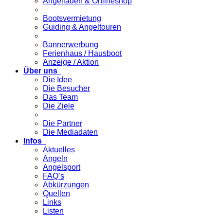
Angelladen & Onlineshop
Bootsvermietung
Guiding & Angeltouren
Bannerwerbung
Ferienhaus / Hausboot
Anzeige / Aktion
Über uns
Die Idee
Die Besucher
Das Team
Die Ziele
Die Partner
Die Mediadaten
Infos
Aktuelles
Angeln
Angelsport
FAQ’s
Abkürzungen
Quellen
Links
Listen