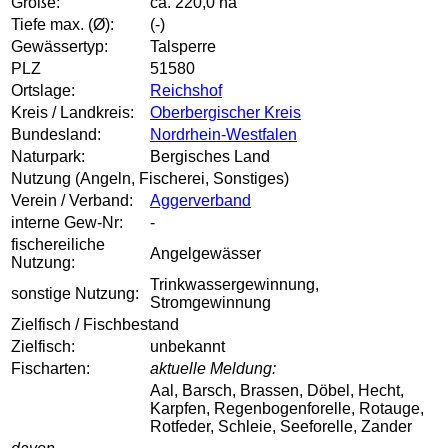
Größe:
ca. 220,0 ha
Tiefe max. (Ø):
(-)
Gewässertyp:
Talsperre
PLZ
51580
Ortslage:
Reichshof
Kreis / Landkreis:
Oberbergischer Kreis
Bundesland:
Nordrhein-Westfalen
Naturpark:
Bergisches Land
Nutzung (Angeln, Fischerei, Sonstiges)
Verein / Verband:
Aggerverband
interne Gew-Nr:
-
fischereiliche
Angelgewässer
Nutzung:
Trinkwassergewinnung,
sonstige Nutzung:
Stromgewinnung
Zielfisch / Fischbestand
Zielfisch:
unbekannt
Fischarten:
aktuelle Meldung:
Aal, Barsch, Brassen, Döbel, Hecht,
Karpfen, Regenbogenforelle, Rotauge,
Rotfeder, Schleie, Seeforelle, Zander