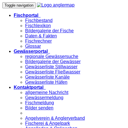
Toggle navigation
Fischportal
Fischbestand
Fischlexikon
Bildergalerie der Fische
Daten & Fakten
Fischrechner
Glossar
Gewässerportal
regionale Gewässersuche
Bildergalerie der Gewässer
Gewässerliste Stillwasser
Gewässerliste Fließwasser
Gewässerliste Kanäle
Gewässerliste Häfen
Kontaktportal
allgemeine Nachricht
Gewässermeldung
Fischmeldung
Bilder senden
Angelverein & Anglerverband
Fischerei & Angelpark