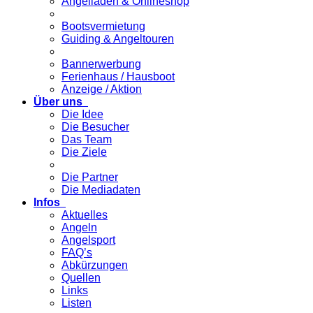
Angelladen & Onlineshop
Bootsvermietung
Guiding & Angeltouren
Bannerwerbung
Ferienhaus / Hausboot
Anzeige / Aktion
Über uns
Die Idee
Die Besucher
Das Team
Die Ziele
Die Partner
Die Mediadaten
Infos
Aktuelles
Angeln
Angelsport
FAQ’s
Abkürzungen
Quellen
Links
Listen