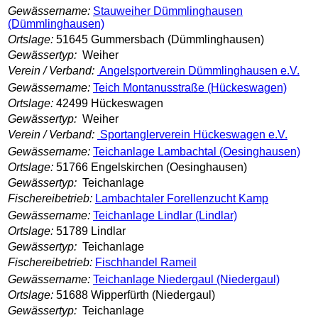
Gewässername:
Stauweiher Dümmlinghausen
(Dümmlinghausen)
Ortslage:
51645 Gummersbach (Dümmlinghausen)
Gewässertyp:
Weiher
Verein / Verband:
Angelsportverein Dümmlinghausen e.V.
Gewässername:
Teich Montanusstraße (Hückeswagen)
Ortslage:
42499 Hückeswagen
Gewässertyp:
Weiher
Verein / Verband:
Sportanglerverein Hückeswagen e.V.
Gewässername:
Teichanlage Lambachtal (Oesinghausen)
Ortslage:
51766 Engelskirchen (Oesinghausen)
Gewässertyp:
Teichanlage
Fischereibetrieb:
Lambachtaler Forellenzucht Kamp
Gewässername:
Teichanlage Lindlar (Lindlar)
Ortslage:
51789 Lindlar
Gewässertyp:
Teichanlage
Fischereibetrieb:
Fischhandel Rameil
Gewässername:
Teichanlage Niedergaul (Niedergaul)
Ortslage:
51688 Wipperfürth (Niedergaul)
Gewässertyp:
Teichanlage