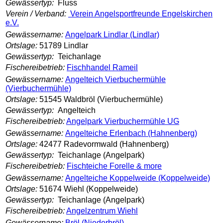
Gewässertyp:
Fluss
Verein / Verband:
Verein Angelsportfreunde Engelskirchen
e.V.
Gewässername:
Angelpark Lindlar (Lindlar)
Ortslage:
51789 Lindlar
Gewässertyp:
Teichanlage
Fischereibetrieb:
Fischhandel Rameil
Gewässername:
Angelteich Vierbuchermühle
(Vierbuchermühle)
Ortslage:
51545 Waldbröl (Vierbuchermühle)
Gewässertyp:
Angelteich
Fischereibetrieb:
Angelpark Vierbuchermühle UG
Gewässername:
Angelteiche Erlenbach (Hahnenberg)
Ortslage:
42477 Radevormwald (Hahnenberg)
Gewässertyp:
Teichanlage (Angelpark)
Fischereibetrieb:
Fischteiche Forelle & more
Gewässername:
Angelteiche Koppelweide (Koppelweide)
Ortslage:
51674 Wiehl (Koppelweide)
Gewässertyp:
Teichanlage (Angelpark)
Fischereibetrieb:
Angelzentrum Wiehl
Gewässername:
Bröl (Niederbröl)