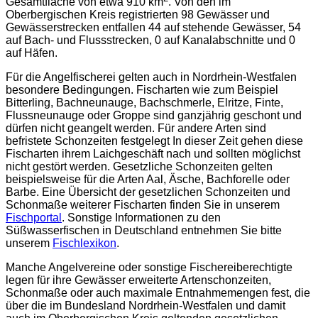
Gesamtfläche von etwa 910 km
. Von den im
Oberbergischen Kreis registrierten 98 Gewässer und
Gewässerstrecken entfallen 44 auf stehende Gewässer, 54
auf Bach- und Flussstrecken, 0 auf Kanalabschnitte und 0
auf Häfen.
Für die Angelfischerei gelten auch in Nordrhein-Westfalen
besondere Bedingungen. Fischarten wie zum Beispiel
Bitterling, Bachneunauge, Bachschmerle, Elritze, Finte,
Flussneunauge oder Groppe sind ganzjährig geschont und
dürfen nicht geangelt werden. Für andere Arten sind
befristete Schonzeiten festgelegt In dieser Zeit gehen diese
Fischarten ihrem Laichgeschäft nach und sollten möglichst
nicht gestört werden. Gesetzliche Schonzeiten gelten
beispielsweise für die Arten Aal, Äsche, Bachforelle oder
Barbe. Eine Übersicht der gesetzlichen Schonzeiten und
Schonmaße weiterer Fischarten finden Sie in unserem
Fischportal
. Sonstige Informationen zu den
Süßwasserfischen in Deutschland entnehmen Sie bitte
unserem
Fischlexikon
.
Manche Angelvereine oder sonstige Fischereiberechtigte
legen für ihre Gewässer erweiterte Artenschonzeiten,
Schonmaße oder auch maximale Entnahmemengen fest, die
über die im Bundesland Nordrhein-Westfalen und damit