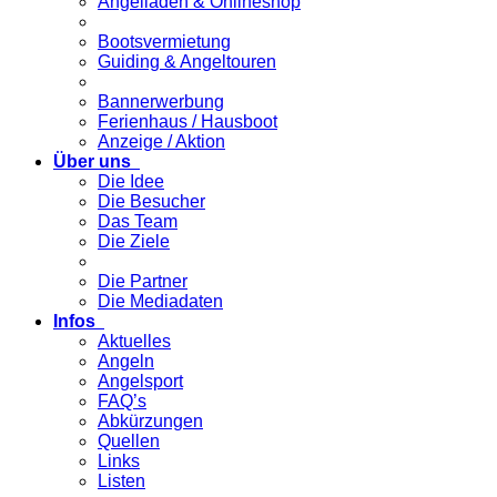
Angelladen & Onlineshop
Bootsvermietung
Guiding & Angeltouren
Bannerwerbung
Ferienhaus / Hausboot
Anzeige / Aktion
Über uns
Die Idee
Die Besucher
Das Team
Die Ziele
Die Partner
Die Mediadaten
Infos
Aktuelles
Angeln
Angelsport
FAQ’s
Abkürzungen
Quellen
Links
Listen