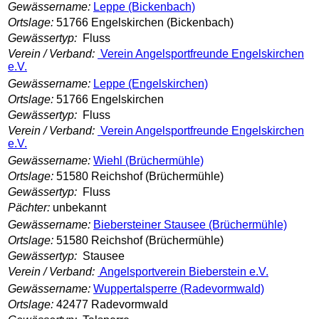
Gewässername:
Leppe (Bickenbach)
Ortslage:
51766 Engelskirchen (Bickenbach)
Gewässertyp:
Fluss
Verein / Verband:
Verein Angelsportfreunde Engelskirchen
e.V.
Gewässername:
Leppe (Engelskirchen)
Ortslage:
51766 Engelskirchen
Gewässertyp:
Fluss
Verein / Verband:
Verein Angelsportfreunde Engelskirchen
e.V.
Gewässername:
Wiehl (Brüchermühle)
Ortslage:
51580 Reichshof (Brüchermühle)
Gewässertyp:
Fluss
Pächter:
unbekannt
Gewässername:
Biebersteiner Stausee (Brüchermühle)
Ortslage:
51580 Reichshof (Brüchermühle)
Gewässertyp:
Stausee
Verein / Verband:
Angelsportverein Bieberstein e.V.
Gewässername:
Wuppertalsperre (Radevormwald)
Ortslage:
42477 Radevormwald