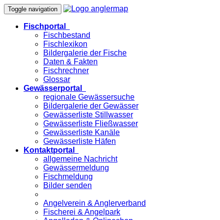
Toggle navigation
Fischportal
Fischbestand
Fischlexikon
Bildergalerie der Fische
Daten & Fakten
Fischrechner
Glossar
Gewässerportal
regionale Gewässersuche
Bildergalerie der Gewässer
Gewässerliste Stillwasser
Gewässerliste Fließwasser
Gewässerliste Kanäle
Gewässerliste Häfen
Kontaktportal
allgemeine Nachricht
Gewässermeldung
Fischmeldung
Bilder senden
Angelverein & Anglerverband
Fischerei & Angelpark