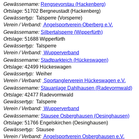
Gewässername:
Rengsevorstau (Hackenberg)
Ortslage:
51702 Bergneustadt (Hackenberg)
Gewässertyp:
Talsperre (Vorsperre)
Verein / Verband:
Angelsportverein-Oberberg e.V.
Gewässername:
Silbertalsperre (Wipperfürth)
Ortslage:
51688 Wipperfürth
Gewässertyp:
Talsperre
Verein / Verband:
Wupperverband
Gewässername:
Stadtparkteich (Hückeswagen)
Ortslage:
42499 Hückeswagen
Gewässertyp:
Weiher
Verein / Verband:
Sportanglerverein Hückeswagen e.V.
Gewässername:
Stauanlage Dahlhausen (Radevormwald)
Ortslage:
42477 Radevormwald
Gewässertyp:
Talsperre
Verein / Verband:
Wupperverband
Gewässername:
Stausee Osberghausen (Oesinghausen)
Ortslage:
51766 Engelskirchen (Oesinghausen)
Gewässertyp:
Stausee
Verein / Verband:
Angelsportverein Osberghausen e.V.