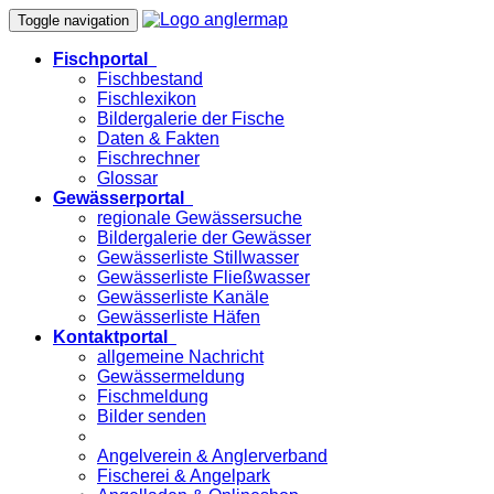
Toggle navigation
Fischportal
Fischbestand
Fischlexikon
Bildergalerie der Fische
Daten & Fakten
Fischrechner
Glossar
Gewässerportal
regionale Gewässersuche
Bildergalerie der Gewässer
Gewässerliste Stillwasser
Gewässerliste Fließwasser
Gewässerliste Kanäle
Gewässerliste Häfen
Kontaktportal
allgemeine Nachricht
Gewässermeldung
Fischmeldung
Bilder senden
Angelverein & Anglerverband
Fischerei & Angelpark