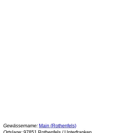
Gewässername:
Main (Rothenfels)
Ortslage:
97851 Rothenfels / Unterfranken