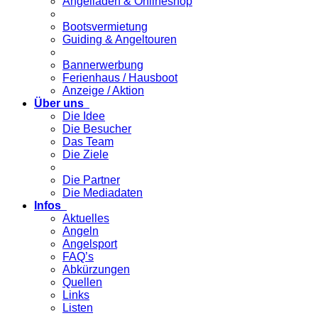
Angelladen & Onlineshop
Bootsvermietung
Guiding & Angeltouren
Bannerwerbung
Ferienhaus / Hausboot
Anzeige / Aktion
Über uns
Die Idee
Die Besucher
Das Team
Die Ziele
Die Partner
Die Mediadaten
Infos
Aktuelles
Angeln
Angelsport
FAQ’s
Abkürzungen
Quellen
Links
Listen