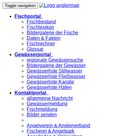
Toggle navigation
Fischportal
Fischbestand
Fischlexikon
Bildergalerie der Fische
Daten & Fakten
Fischrechner
Glossar
Gewässerportal
regionale Gewässersuche
Bildergalerie der Gewässer
Gewässerliste Stillwasser
Gewässerliste Fließwasser
Gewässerliste Kanäle
Gewässerliste Häfen
Kontaktportal
allgemeine Nachricht
Gewässermeldung
Fischmeldung
Bilder senden
Angelverein & Anglerverband
Fischerei & Angelpark