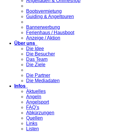
Angelladen & Onlineshop
Bootsvermietung
Guiding & Angeltouren
Bannerwerbung
Ferienhaus / Hausboot
Anzeige / Aktion
Über uns
Die Idee
Die Besucher
Das Team
Die Ziele
Die Partner
Die Mediadaten
Infos
Aktuelles
Angeln
Angelsport
FAQ’s
Abkürzungen
Quellen
Links
Listen