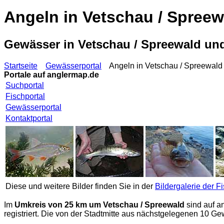
Angeln in Vetschau / Spreew
Gewässer in Vetschau / Spreewald u
Startseite
Gewässerportal
Angeln in Vetschau / Spreewald
Portale auf
anglermap.de
Suchportal
Fischportal
Gewässerportal
Kontaktportal
Diese und weitere Bilder finden Sie in der
Bildergalerie der F
Im
Umkreis von 25 km um Vetschau / Spreewald
sind auf
a
registriert. Die von der Stadtmitte aus nächstgelegenen 10 Ge