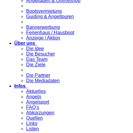
Angelladen & Onlineshop
Bootsvermietung
Guiding & Angeltouren
Bannerwerbung
Ferienhaus / Hausboot
Anzeige / Aktion
Über uns
Die Idee
Die Besucher
Das Team
Die Ziele
Die Partner
Die Mediadaten
Infos
Aktuelles
Angeln
Angelsport
FAQ’s
Abkürzungen
Quellen
Links
Listen