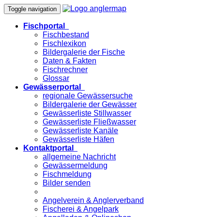
Toggle navigation
Fischportal
Fischbestand
Fischlexikon
Bildergalerie der Fische
Daten & Fakten
Fischrechner
Glossar
Gewässerportal
regionale Gewässersuche
Bildergalerie der Gewässer
Gewässerliste Stillwasser
Gewässerliste Fließwasser
Gewässerliste Kanäle
Gewässerliste Häfen
Kontaktportal
allgemeine Nachricht
Gewässermeldung
Fischmeldung
Bilder senden
Angelverein & Anglerverband
Fischerei & Angelpark