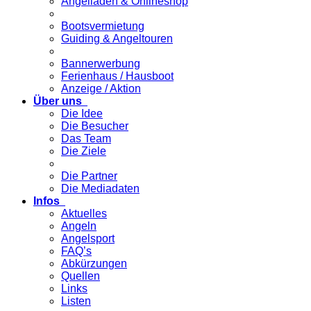
Angelladen & Onlineshop
Bootsvermietung
Guiding & Angeltouren
Bannerwerbung
Ferienhaus / Hausboot
Anzeige / Aktion
Über uns
Die Idee
Die Besucher
Das Team
Die Ziele
Die Partner
Die Mediadaten
Infos
Aktuelles
Angeln
Angelsport
FAQ’s
Abkürzungen
Quellen
Links
Listen