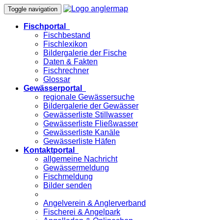
Toggle navigation
Fischportal
Fischbestand
Fischlexikon
Bildergalerie der Fische
Daten & Fakten
Fischrechner
Glossar
Gewässerportal
regionale Gewässersuche
Bildergalerie der Gewässer
Gewässerliste Stillwasser
Gewässerliste Fließwasser
Gewässerliste Kanäle
Gewässerliste Häfen
Kontaktportal
allgemeine Nachricht
Gewässermeldung
Fischmeldung
Bilder senden
Angelverein & Anglerverband
Fischerei & Angelpark