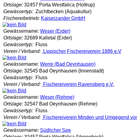
Ortslage:
32457 Porta Westfalica (Holtrup)
Gewässertyp:
Zuchtbecken (Aquakultur)
Fischereibetrieb:
Kaiserzander GmbH
Gewässername:
Weser (Erder)
Ortslage:
32689 Kalletal (Erder)
Gewässertyp:
Fluss
Verein / Verband:
Lippischer Fischereiverein 1886 e.V
Gewässername:
Werre (Bad Oeynhausen)
Ortslage:
32545 Bad Oeynhausen (Innenstadt)
Gewässertyp:
Fluss
Verein / Verband:
Fischereiverein Ravensberg e.V.
Gewässername:
Weser (Rehme)
Ortslage:
32547 Bad Oeynhausen (Rehme)
Gewässertyp:
Fluss
Verein / Verband:
Fischereiverein Minden und Umgegend von
Gewässername:
Südlicher See
Ortslage:
32457 Porta Westfalica (Vennebeck)