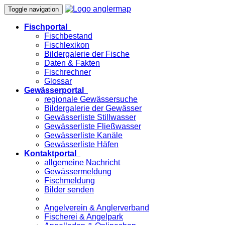
Toggle navigation
Fischportal
Fischbestand
Fischlexikon
Bildergalerie der Fische
Daten & Fakten
Fischrechner
Glossar
Gewässerportal
regionale Gewässersuche
Bildergalerie der Gewässer
Gewässerliste Stillwasser
Gewässerliste Fließwasser
Gewässerliste Kanäle
Gewässerliste Häfen
Kontaktportal
allgemeine Nachricht
Gewässermeldung
Fischmeldung
Bilder senden
Angelverein & Anglerverband
Fischerei & Angelpark