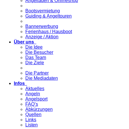
Angelladen & Onlineshop
Bootsvermietung
Guiding & Angeltouren
Bannerwerbung
Ferienhaus / Hausboot
Anzeige / Aktion
Über uns
Die Idee
Die Besucher
Das Team
Die Ziele
Die Partner
Die Mediadaten
Infos
Aktuelles
Angeln
Angelsport
FAQ’s
Abkürzungen
Quellen
Links
Listen