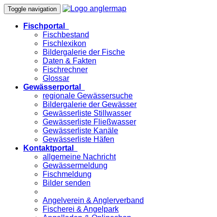
Toggle navigation
Fischportal
Fischbestand
Fischlexikon
Bildergalerie der Fische
Daten & Fakten
Fischrechner
Glossar
Gewässerportal
regionale Gewässersuche
Bildergalerie der Gewässer
Gewässerliste Stillwasser
Gewässerliste Fließwasser
Gewässerliste Kanäle
Gewässerliste Häfen
Kontaktportal
allgemeine Nachricht
Gewässermeldung
Fischmeldung
Bilder senden
Angelverein & Anglerverband
Fischerei & Angelpark