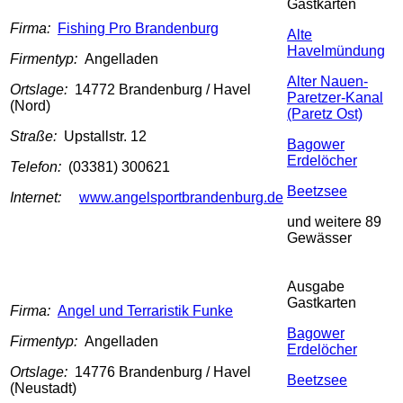
Gastkarten
Firma:
Fishing Pro Brandenburg
Alte
Havelmündung
Firmentyp:
Angelladen
Alter Nauen-
Ortslage:
14772 Brandenburg / Havel
Paretzer-Kanal
(Nord)
(Paretz Ost)
Straße:
Upstallstr. 12
Bagower
Erdelöcher
Telefon:
(03381) 300621
Beetzsee
Internet:
www.angelsportbrandenburg.de
und weitere 89
Gewässer
Ausgabe
Gastkarten
Firma:
Angel und Terraristik Funke
Bagower
Firmentyp:
Angelladen
Erdelöcher
Ortslage:
14776 Brandenburg / Havel
Beetzsee
(Neustadt)