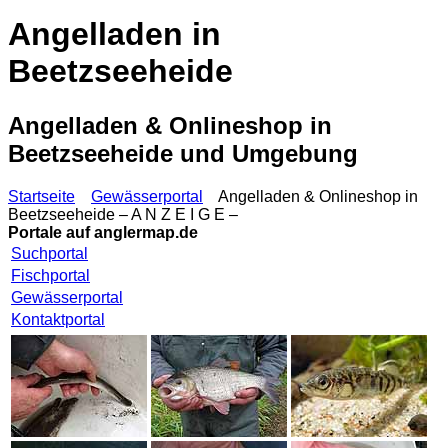
Angelladen in
Beetzseeheide
Angelladen & Onlineshop in
Beetzseeheide und Umgebung
Startseite
Gewässerportal
Angelladen & Onlineshop in
Beetzseeheide – A N Z E I G E –
Portale auf
anglermap.de
Suchportal
Fischportal
Gewässerportal
Kontaktportal