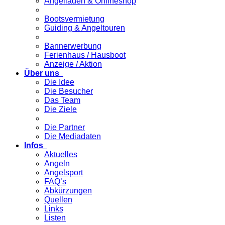
Angelladen & Onlineshop
Bootsvermietung
Guiding & Angeltouren
Bannerwerbung
Ferienhaus / Hausboot
Anzeige / Aktion
Über uns
Die Idee
Die Besucher
Das Team
Die Ziele
Die Partner
Die Mediadaten
Infos
Aktuelles
Angeln
Angelsport
FAQ’s
Abkürzungen
Quellen
Links
Listen