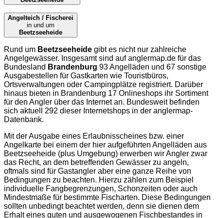
Angelteich / Fischerei
in und um
Beetzseeheide
Rund um
Beetzseeheide
gibt es nicht nur zahlreiche
Angelgewässer. Insgesamt sind auf
anglermap.de
für das
Bundesland
Brandenburg
93 Angelläden und 67 sonstige
Ausgabestellen für Gastkarten wie Touristbüros,
Ortsverwaltungen oder Campingplätze registriert. Darüber
hinaus bieten in Brandenburg 17 Onlineshops ihr Sortiment
für den Angler über das Internet an. Bundesweit befinden
sich aktuell 292 dieser Internetshops in der
anglermap
-
Datenbank.
Mit der Ausgabe eines Erlaubnisscheines bzw. einer
Angelkarte bei einem der hier aufgeführten Angelläden aus
Beetzseeheide (plus Umgebung) erwerben wir Angler zwar
das Recht, an dem betreffenden Gewässer zu angeln,
oftmals sind für Gastangler aber eine ganze Reihe von
Bedingungen zu beachten. Hierzu zählen zum Beispiel
individuelle Fangbegrenzungen, Schonzeiten oder auch
Mindestmaße für bestimmte Fischarten. Diese Bedingungen
sollten unbedingt beachtet werden, denn sie dienen dem
Erhalt eines guten und ausgewogenen Fischbestandes in