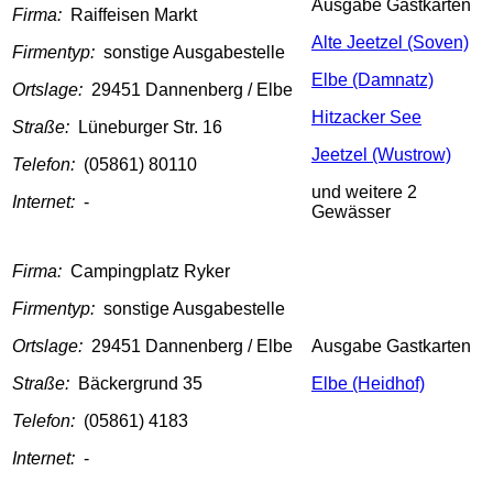
Ausgabe Gastkarten
Firma:
Raiffeisen Markt
Alte Jeetzel (Soven)
Firmentyp:
sonstige Ausgabestelle
Elbe (Damnatz)
Ortslage:
29451 Dannenberg / Elbe
Hitzacker See
Straße:
Lüneburger Str. 16
Jeetzel (Wustrow)
Telefon:
(05861) 80110
und weitere 2
Internet:
-
Gewässer
Firma:
Campingplatz Ryker
Firmentyp:
sonstige Ausgabestelle
Ortslage:
29451 Dannenberg / Elbe
Ausgabe Gastkarten
Straße:
Bäckergrund 35
Elbe (Heidhof)
Telefon:
(05861) 4183
Internet:
-