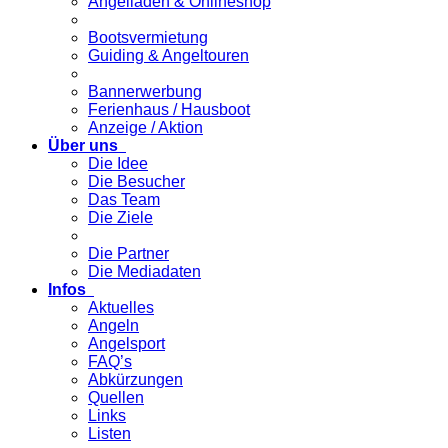
Angelladen & Onlineshop
Bootsvermietung
Guiding & Angeltouren
Bannerwerbung
Ferienhaus / Hausboot
Anzeige / Aktion
Über uns
Die Idee
Die Besucher
Das Team
Die Ziele
Die Partner
Die Mediadaten
Infos
Aktuelles
Angeln
Angelsport
FAQ’s
Abkürzungen
Quellen
Links
Listen