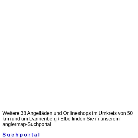
Weitere 33 Angelläden und Onlineshops im Umkreis von 50
km rund um Dannenberg / Elbe finden Sie in unserem
anglermap
-Suchportal
S u c h p o r t a l