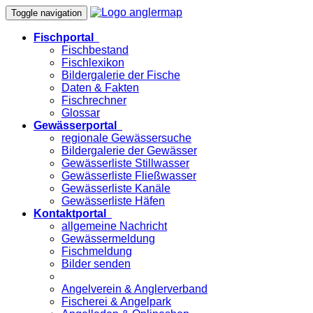
Toggle navigation
Fischportal
Fischbestand
Fischlexikon
Bildergalerie der Fische
Daten & Fakten
Fischrechner
Glossar
Gewässerportal
regionale Gewässersuche
Bildergalerie der Gewässer
Gewässerliste Stillwasser
Gewässerliste Fließwasser
Gewässerliste Kanäle
Gewässerliste Häfen
Kontaktportal
allgemeine Nachricht
Gewässermeldung
Fischmeldung
Bilder senden
Angelverein & Anglerverband
Fischerei & Angelpark