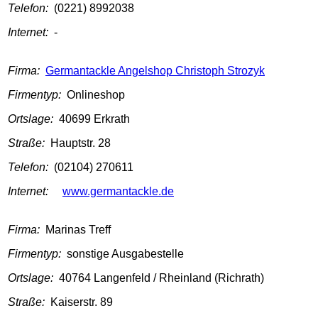
Telefon:
(0221) 8992038
Internet:
-
Firma:
Germantackle Angelshop Christoph Strozyk
Firmentyp:
Onlineshop
Ortslage:
40699 Erkrath
Straße:
Hauptstr. 28
Telefon:
(02104) 270611
Internet:
www.germantackle.de
Firma:
Marinas Treff
Firmentyp:
sonstige Ausgabestelle
Ortslage:
40764 Langenfeld / Rheinland (Richrath)
Straße:
Kaiserstr. 89