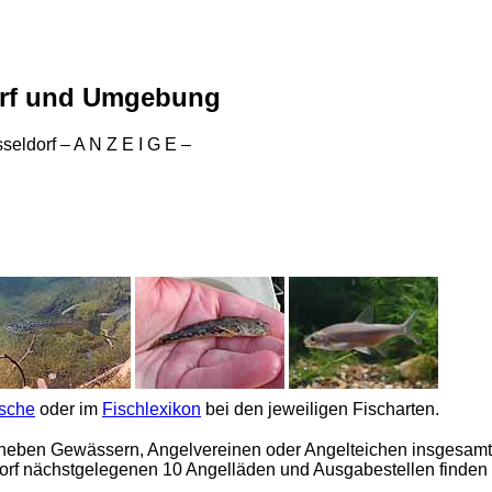
orf und Umgebung
eldorf – A N Z E I G E –
ische
oder im
Fischlexikon
bei den jeweiligen Fischarten.
neben Gewässern, Angelvereinen oder Angelteichen insgesamt 9
dorf nächstgelegenen 10 Angelläden und Ausgabestellen finden s