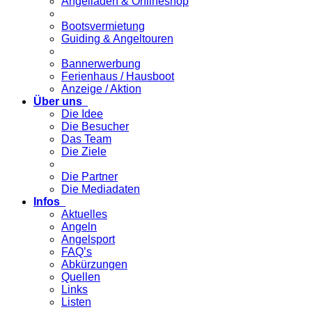
Angelladen & Onlineshop
Bootsvermietung
Guiding & Angeltouren
Bannerwerbung
Ferienhaus / Hausboot
Anzeige / Aktion
Über uns
Die Idee
Die Besucher
Das Team
Die Ziele
Die Partner
Die Mediadaten
Infos
Aktuelles
Angeln
Angelsport
FAQ’s
Abkürzungen
Quellen
Links
Listen