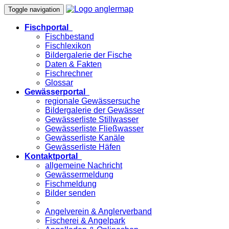
Toggle navigation
Fischportal
Fischbestand
Fischlexikon
Bildergalerie der Fische
Daten & Fakten
Fischrechner
Glossar
Gewässerportal
regionale Gewässersuche
Bildergalerie der Gewässer
Gewässerliste Stillwasser
Gewässerliste Fließwasser
Gewässerliste Kanäle
Gewässerliste Häfen
Kontaktportal
allgemeine Nachricht
Gewässermeldung
Fischmeldung
Bilder senden
Angelverein & Anglerverband
Fischerei & Angelpark