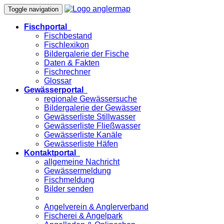
Toggle navigation
Fischportal
Fischbestand
Fischlexikon
Bildergalerie der Fische
Daten & Fakten
Fischrechner
Glossar
Gewässerportal
regionale Gewässersuche
Bildergalerie der Gewässer
Gewässerliste Stillwasser
Gewässerliste Fließwasser
Gewässerliste Kanäle
Gewässerliste Häfen
Kontaktportal
allgemeine Nachricht
Gewässermeldung
Fischmeldung
Bilder senden
Angelverein & Anglerverband
Fischerei & Angelpark