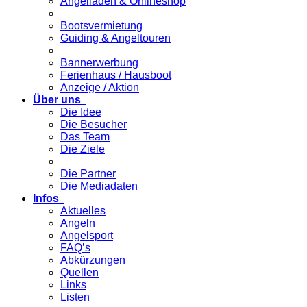
Angelladen & Onlineshop
Bootsvermietung
Guiding & Angeltouren
Bannerwerbung
Ferienhaus / Hausboot
Anzeige / Aktion
Über uns
Die Idee
Die Besucher
Das Team
Die Ziele
Die Partner
Die Mediadaten
Infos
Aktuelles
Angeln
Angelsport
FAQ’s
Abkürzungen
Quellen
Links
Listen