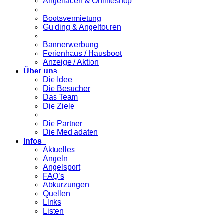
Angelladen & Onlineshop
Bootsvermietung
Guiding & Angeltouren
Bannerwerbung
Ferienhaus / Hausboot
Anzeige / Aktion
Über uns
Die Idee
Die Besucher
Das Team
Die Ziele
Die Partner
Die Mediadaten
Infos
Aktuelles
Angeln
Angelsport
FAQ’s
Abkürzungen
Quellen
Links
Listen