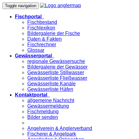
Toggle navigation
Fischportal
Fischbestand
Fischlexikon
Bildergalerie der Fische
Daten & Fakten
Fischrechner
Glossar
Gewässerportal
regionale Gewässersuche
Bildergalerie der Gewässer
Gewässerliste Stillwasser
Gewässerliste Fließwasser
Gewässerliste Kanäle
Gewässerliste Häfen
Kontaktportal
allgemeine Nachricht
Gewässermeldung
Fischmeldung
Bilder senden
Angelverein & Anglerverband
Fischerei & Angelpark