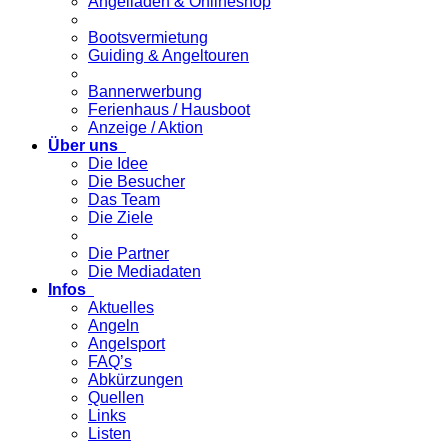
Angelladen & Onlineshop
Bootsvermietung
Guiding & Angeltouren
Bannerwerbung
Ferienhaus / Hausboot
Anzeige / Aktion
Über uns
Die Idee
Die Besucher
Das Team
Die Ziele
Die Partner
Die Mediadaten
Infos
Aktuelles
Angeln
Angelsport
FAQ’s
Abkürzungen
Quellen
Links
Listen