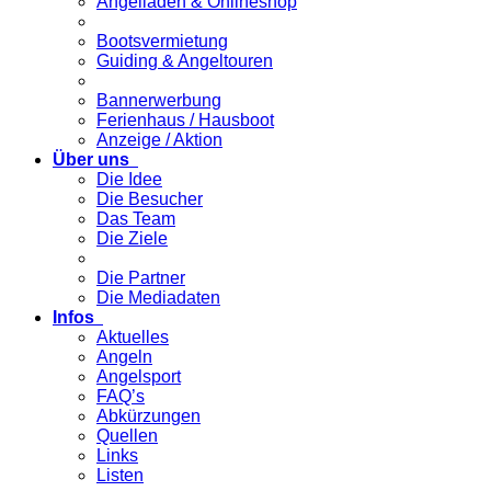
Angelladen & Onlineshop
Bootsvermietung
Guiding & Angeltouren
Bannerwerbung
Ferienhaus / Hausboot
Anzeige / Aktion
Über uns
Die Idee
Die Besucher
Das Team
Die Ziele
Die Partner
Die Mediadaten
Infos
Aktuelles
Angeln
Angelsport
FAQ’s
Abkürzungen
Quellen
Links
Listen