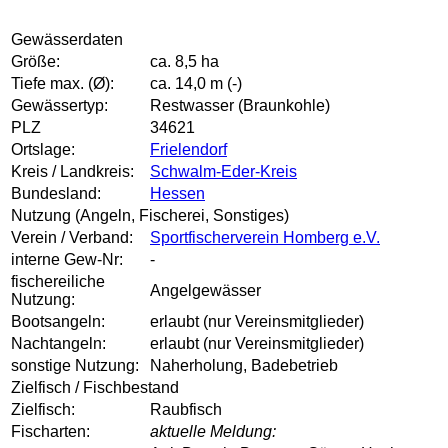
Gewässerdaten
Größe:
ca. 8,5 ha
Tiefe max. (Ø):
ca. 14,0 m (-)
Gewässertyp:
Restwasser (Braunkohle)
PLZ
34621
Ortslage:
Frielendorf
Kreis / Landkreis:
Schwalm-Eder-Kreis
Bundesland:
Hessen
Nutzung (Angeln, Fischerei, Sonstiges)
Verein / Verband:
Sportfischerverein Homberg e.V.
interne Gew-Nr:
-
fischereiliche
Angelgewässer
Nutzung:
Bootsangeln:
erlaubt (nur Vereinsmitglieder)
Nachtangeln:
erlaubt (nur Vereinsmitglieder)
sonstige Nutzung:
Naherholung, Badebetrieb
Zielfisch / Fischbestand
Zielfisch:
Raubfisch
Fischarten:
aktuelle Meldung: