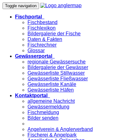
Toggle navigation
Fischportal
Fischbestand
Fischlexikon
Bildergalerie der Fische
Daten & Fakten
Fischrechner
Glossar
Gewässerportal
regionale Gewässersuche
Bildergalerie der Gewässer
Gewässerliste Stillwasser
Gewässerliste Fließwasser
Gewässerliste Kanäle
Gewässerliste Häfen
Kontaktportal
allgemeine Nachricht
Gewässermeldung
Fischmeldung
Bilder senden
Angelverein & Anglerverband
Fischerei & Angelpark