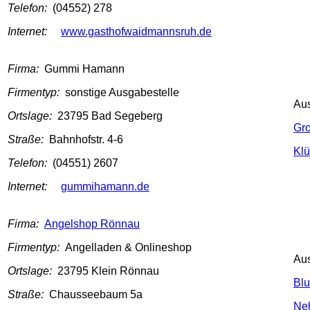
Telefon:
(04552) 278
Internet:
www.gasthofwaidmannsruh.de
Firma:
Gummi Hamann
Firmentyp:
sonstige Ausgabestelle
Au
Ortslage:
23795 Bad Segeberg
Gr
Straße:
Bahnhofstr. 4-6
Klü
Telefon:
(04551) 2607
Internet:
gummihamann.de
Firma:
Angelshop Rönnau
Firmentyp:
Angelladen & Onlineshop
Au
Ortslage:
23795 Klein Rönnau
Blu
Straße:
Chausseebaum 5a
Ne