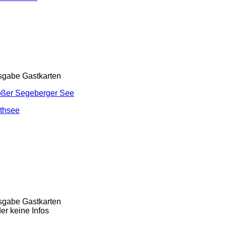
sgabe Gastkarten
oßer Segeberger See
thsee
sgabe Gastkarten
der keine Infos