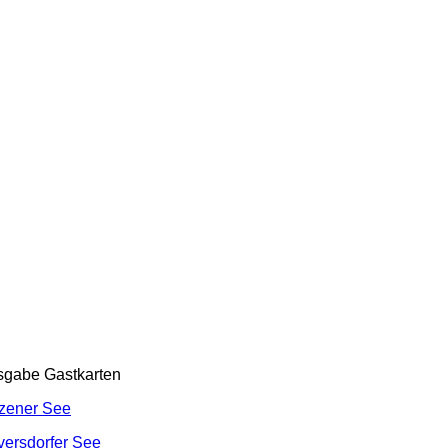
sgabe Gastkarten
zener See
ersdorfer See