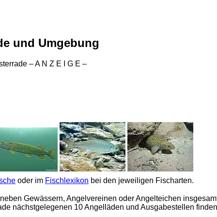
ade und Umgebung
errade – A N Z E I G E –
ische
oder im
Fischlexikon
bei den jeweiligen Fischarten.
neben Gewässern, Angelvereinen oder Angelteichen insgesamt 
rrade nächstgelegenen 10 Angelläden und Ausgabestellen finden s