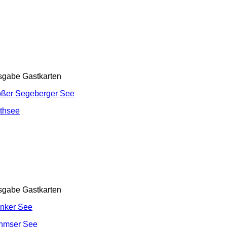
sgabe Gastkarten
oßer Segeberger See
thsee
sgabe Gastkarten
nker See
hmser See