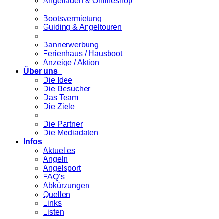
Angelladen & Onlineshop
Bootsvermietung
Guiding & Angeltouren
Bannerwerbung
Ferienhaus / Hausboot
Anzeige / Aktion
Über uns
Die Idee
Die Besucher
Das Team
Die Ziele
Die Partner
Die Mediadaten
Infos
Aktuelles
Angeln
Angelsport
FAQ’s
Abkürzungen
Quellen
Links
Listen