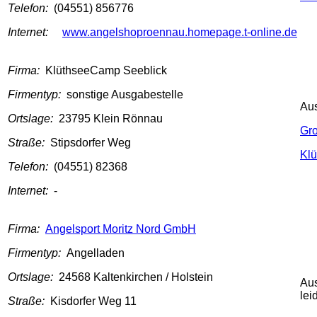
Telefon:
(04551) 856776
Internet:
www.angelshoproennau.homepage.t-online.de
Firma:
KlüthseeCamp Seeblick
Firmentyp:
sonstige Ausgabestelle
Au
Ortslage:
23795 Klein Rönnau
Gr
Straße:
Stipsdorfer Weg
Klü
Telefon:
(04551) 82368
Internet:
-
Firma:
Angelsport Moritz Nord GmbH
Firmentyp:
Angelladen
Ortslage:
24568 Kaltenkirchen / Holstein
Au
lei
Straße:
Kisdorfer Weg 11