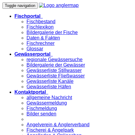
Toggle navigation
Fischportal
Fischbestand
Fischlexikon
Bildergalerie der Fische
Daten & Fakten
Fischrechner
Glossar
Gewässerportal
regionale Gewässersuche
Bildergalerie der Gewässer
Gewässerliste Stillwasser
Gewässerliste Fließwasser
Gewässerliste Kanäle
Gewässerliste Häfen
Kontaktportal
allgemeine Nachricht
Gewässermeldung
Fischmeldung
Bilder senden
Angelverein & Anglerverband
Fischerei & Angelpark