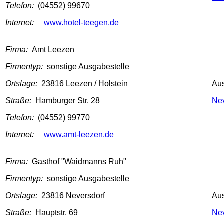
Telefon:
(04552) 99670
Internet:
www.hotel-teegen.de
Firma:
Amt Leezen
Firmentyp:
sonstige Ausgabestelle
Ortslage:
23816 Leezen / Holstein
Au
Straße:
Hamburger Str. 28
Nev
Telefon:
(04552) 99770
Internet:
www.amt-leezen.de
Firma:
Gasthof "Waidmanns Ruh"
Firmentyp:
sonstige Ausgabestelle
Ortslage:
23816 Neversdorf
Au
Straße:
Hauptstr. 69
Nev