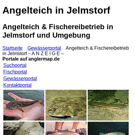
Angelteich in Jelmstorf
Angelteich & Fischereibetrieb in
Jelmstorf und Umgebung
Startseite
Gewässerportal
Angelteich & Fischereibetrieb
in Jelmstorf – A N Z E I G E –
Portale auf
anglermap.de
Suchportal
Fischportal
Gewässerportal
Kontaktportal