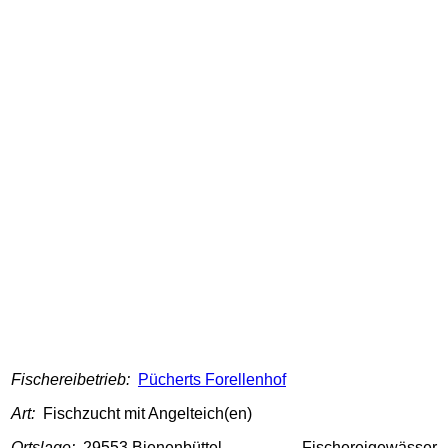
Fischereibetrieb:
Pücherts Forellenhof
Art:
Fischzucht mit Angelteich(en)
Ortslage:
29553 Bienenbüttel
Fischereigewässer