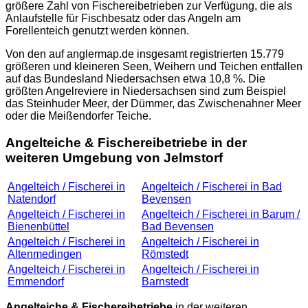
größere Zahl von Fischereibetrieben zur Verfügung, die als
Anlaufstelle für Fischbesatz oder das Angeln am
Forellenteich genutzt werden können.
Von den auf
anglermap.de
insgesamt registrierten 15.779
größeren und kleineren Seen, Weihern und Teichen entfallen
auf das Bundesland Niedersachsen etwa 10,8 %. Die
größten Angelreviere in Niedersachsen sind zum Beispiel
das Steinhuder Meer, der Dümmer, das Zwischenahner Meer
oder die Meißendorfer Teiche.
Angelteiche & Fischereibetriebe in der
weiteren Umgebung von Jelmstorf
Angelteich / Fischerei in
Angelteich / Fischerei in Bad
Natendorf
Bevensen
Angelteich / Fischerei in
Angelteich / Fischerei in Barum /
Bienenbüttel
Bad Bevensen
Angelteich / Fischerei in
Angelteich / Fischerei in
Altenmedingen
Römstedt
Angelteich / Fischerei in
Angelteich / Fischerei in
Emmendorf
Barnstedt
Angelteiche & Fischereibetriebe
in der weiteren