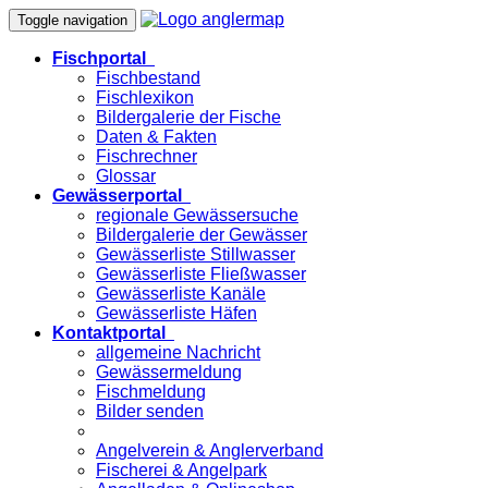
Toggle navigation
Fischportal
Fischbestand
Fischlexikon
Bildergalerie der Fische
Daten & Fakten
Fischrechner
Glossar
Gewässerportal
regionale Gewässersuche
Bildergalerie der Gewässer
Gewässerliste Stillwasser
Gewässerliste Fließwasser
Gewässerliste Kanäle
Gewässerliste Häfen
Kontaktportal
allgemeine Nachricht
Gewässermeldung
Fischmeldung
Bilder senden
Angelverein & Anglerverband
Fischerei & Angelpark