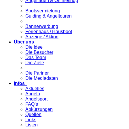
Angelladen & Onlineshop
Bootsvermietung
Guiding & Angeltouren
Bannerwerbung
Ferienhaus / Hausboot
Anzeige / Aktion
Über uns
Die Idee
Die Besucher
Das Team
Die Ziele
Die Partner
Die Mediadaten
Infos
Aktuelles
Angeln
Angelsport
FAQ’s
Abkürzungen
Quellen
Links
Listen