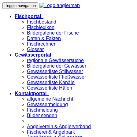
Toggle navigation
Fischportal
Fischbestand
Fischlexikon
Bildergalerie der Fische
Daten & Fakten
Fischrechner
Glossar
Gewässerportal
regionale Gewässersuche
Bildergalerie der Gewässer
Gewässerliste Stillwasser
Gewässerliste Fließwasser
Gewässerliste Kanäle
Gewässerliste Häfen
Kontaktportal
allgemeine Nachricht
Gewässermeldung
Fischmeldung
Bilder senden
Angelverein & Anglerverband
Fischerei & Angelpark