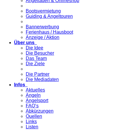
Angelladen & Onlineshop
Bootsvermietung
Guiding & Angeltouren
Bannerwerbung
Ferienhaus / Hausboot
Anzeige / Aktion
Über uns
Die Idee
Die Besucher
Das Team
Die Ziele
Die Partner
Die Mediadaten
Infos
Aktuelles
Angeln
Angelsport
FAQ’s
Abkürzungen
Quellen
Links
Listen