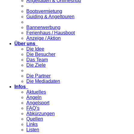
Angelladen & Onlineshop
Bootsvermietung
Guiding & Angeltouren
Bannerwerbung
Ferienhaus / Hausboot
Anzeige / Aktion
Über uns
Die Idee
Die Besucher
Das Team
Die Ziele
Die Partner
Die Mediadaten
Infos
Aktuelles
Angeln
Angelsport
FAQ’s
Abkürzungen
Quellen
Links
Listen