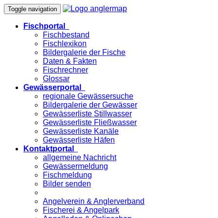
Toggle navigation
Fischportal
Fischbestand
Fischlexikon
Bildergalerie der Fische
Daten & Fakten
Fischrechner
Glossar
Gewässerportal
regionale Gewässersuche
Bildergalerie der Gewässer
Gewässerliste Stillwasser
Gewässerliste Fließwasser
Gewässerliste Kanäle
Gewässerliste Häfen
Kontaktportal
allgemeine Nachricht
Gewässermeldung
Fischmeldung
Bilder senden
Angelverein & Anglerverband
Fischerei & Angelpark