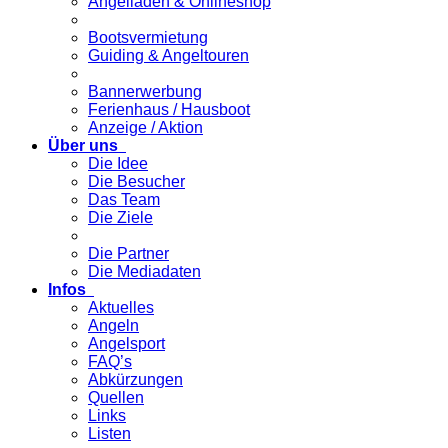
Angelladen & Onlineshop
Bootsvermietung
Guiding & Angeltouren
Bannerwerbung
Ferienhaus / Hausboot
Anzeige / Aktion
Über uns
Die Idee
Die Besucher
Das Team
Die Ziele
Die Partner
Die Mediadaten
Infos
Aktuelles
Angeln
Angelsport
FAQ’s
Abkürzungen
Quellen
Links
Listen