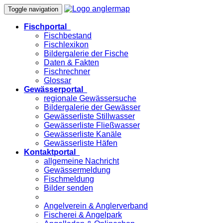
Toggle navigation
Fischportal
Fischbestand
Fischlexikon
Bildergalerie der Fische
Daten & Fakten
Fischrechner
Glossar
Gewässerportal
regionale Gewässersuche
Bildergalerie der Gewässer
Gewässerliste Stillwasser
Gewässerliste Fließwasser
Gewässerliste Kanäle
Gewässerliste Häfen
Kontaktportal
allgemeine Nachricht
Gewässermeldung
Fischmeldung
Bilder senden
Angelverein & Anglerverband
Fischerei & Angelpark